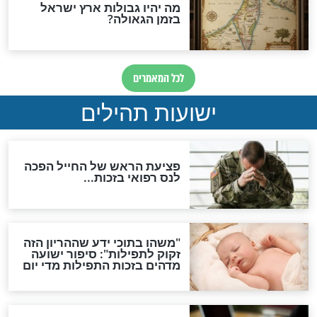
ות להמתקת הדינים וביטול
גזרות
סגולת ע"ב שמות הקודש
תפילה סגולית להמתקת
הדינים