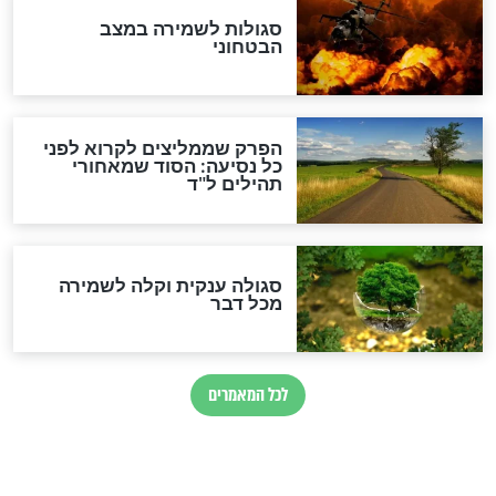
הרב שמואל אליהו: זה המפתח
לגאולה
זהו החוק הקוסמי שמחייב את
חורבנה של איראן לפי ספר
הזוהר הקדוש
בנו של הבבא סאלי: "אלו
השניות האחרונות לפני מלחמה
עולמית"