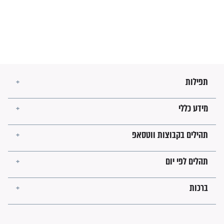
מה יהיו גבולות ארץ ישראל
בזמן הגאולה?
לכל המאמרים
ישועות תהילים
פציעת הראש של החייל הפכה
לנס רפואי בזכות...
"משהו בתוכי ידע שההריון הזה
זקוק לתפילות": סיפור ישועה