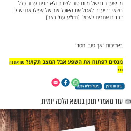
רשאי לבשל מיום טוב לשבת?
יש לסיים את כל הבישולים מיום טוב לשבת עד
ריים ולא להתאחר עד סמוך לשבת, ובדיעבד
 רשאי לבשל עד סמוך לשקיעה [חזו"ע יום
רעח].
ובישל בלי ערוב תבשילין האם האוכל
ובישל מיום טוב לשבת ולא הניח ערוב כלל
עבד לאכול את האוכל שבישל אפילו אם יש לו
רים לאכול [חזו"ע עמ' רצב].
"אך טוב וחסד"