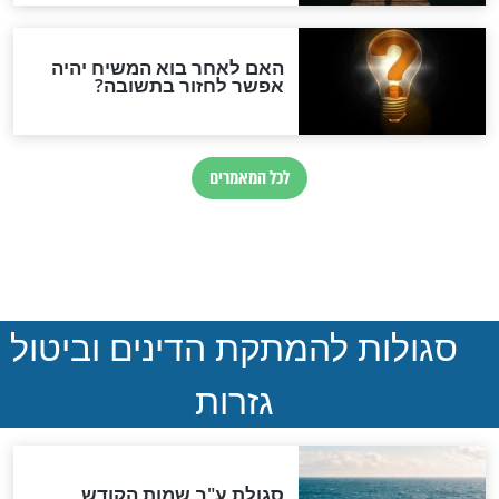
ההסכם החשאי של טראמפ
ואיראן: בלי שקיפות ועם הרבה
סימני שאלה
המסמך האבוד שנחשף
במרתפי מוסקבה: כתב היד
הנדיר של הרשב"ם התגלה
שורדת השואה שחוגגת 100:
"מודה לקב"ה על כל השנים"