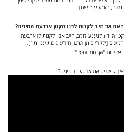
מות שלנו בתהילים
בלחיצה כאן >>>​
ר לקנות ארבעת המינים מקטן?
אין לקנות ארבעת המינים מקטן שלא הגיע
ת, ובעיקר יש להקפיד בזה בערבות, שיתכן
 מעץ של אביו או של אחר ואינו זוכה בזה, ואם
שליח בלבד מותר לקנות ממנו [ילקו"י סימן
ו"ע עמ' שט].
חייב לקנות לבנו הקטן ארבעת המינים?
 לנענע לולב, חייב אביו לקנות לו ארבעת
לקו"י סימן תרנז, חזו"ע סוכות עמ' תה].
"אך טוב וחסד"