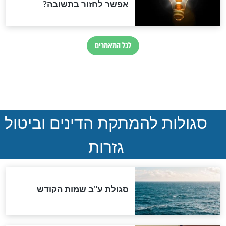
ההסכם החשאי של טראמפ
ואיראן: בלי שקיפות ועם הרבה
סימני שאלה
המסמך האבוד שנחשף
במרתפי מוסקבה: כתב היד
הנדיר של הרשב"ם התגלה
שורדת השואה שחוגגת 100:
"מודה לקב"ה על כל השנים"