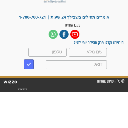
"משהו בתוכי ידע שההריון הזה
זקוק לתפילות": סיפור ישועה
מדהים בזכות התפילות מדי יום
"אשמח שתודיעו למתפללים
עלינו שהקב"ה שמע לתפילות
וחתמתי על חוזה עבודה אחרי
שנתיים של חיפוש!"
"לא להתייאש חס ושלום, גם
אם הזיווג עוד לא מגיע"
לכל המאמרים