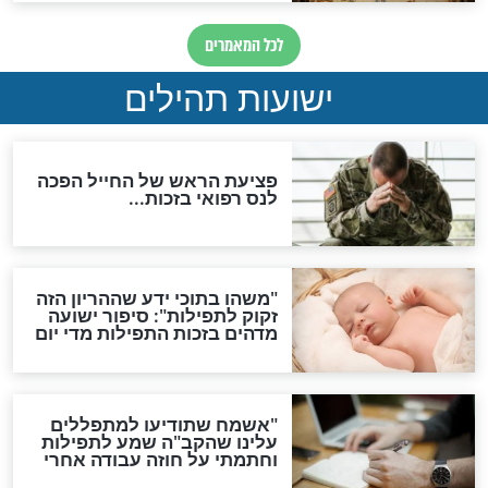
ות להמתקת הדינים וביטול
גזרות
סגולת ע"ב שמות הקודש
תפילה סגולית להמתקת
הדינים