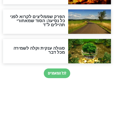
הרב שמואל אליהו: זה המפתח
לגאולה
זהו החוק הקוסמי שמחייב את
חורבנה של איראן לפי ספר
הזוהר הקדוש
בנו של הבבא סאלי: "אלו
השניות האחרונות לפני מלחמה
עולמית"