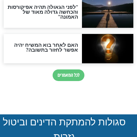
הותר לפרסום: לוחמי מילואים
נהרגו בדרום לבנון
ההסכם החשאי של טראמפ
ואיראן: בלי שקיפות ועם הרבה
סימני שאלה
המסמך האבוד שנחשף
במרתפי מוסקבה: כתב היד
הנדיר של הרשב"ם התגלה