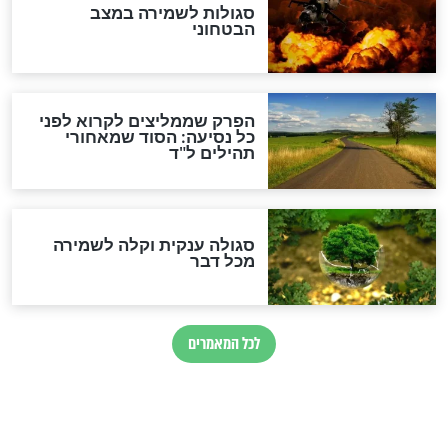
הרב שמואל אליהו: זה המפתח
לגאולה
זהו החוק הקוסמי שמחייב את
חורבנה של איראן לפי ספר
הזוהר הקדוש
בנו של הבבא סאלי: "אלו
השניות האחרונות לפני מלחמה
עולמית"
מה יהיו גבולות ארץ ישראל