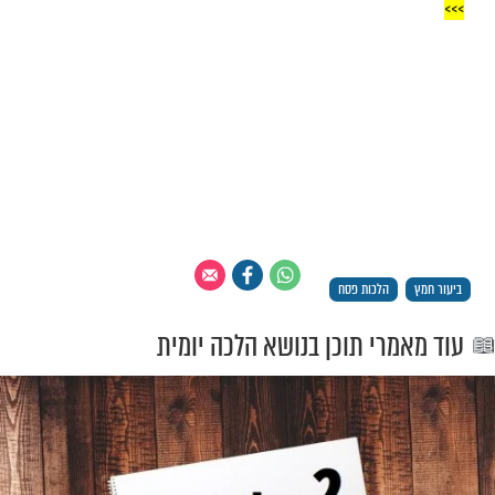
 ובפח שלו יש להחמיר יותר וישפוך על החמץ
ם [שם בהערה].
"אך טוב וחסד"
פתוח את השפע אבל המצב תקוע?
נסו את זה