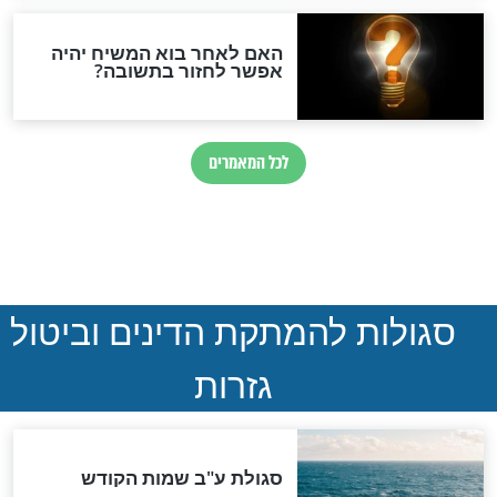
ההסכם החשאי של טראמפ
ואיראן: בלי שקיפות ועם הרבה
סימני שאלה
המסמך האבוד שנחשף
במרתפי מוסקבה: כתב היד
הנדיר של הרשב"ם התגלה
שורדת השואה שחוגגת 100:
"מודה לקב"ה על כל השנים"