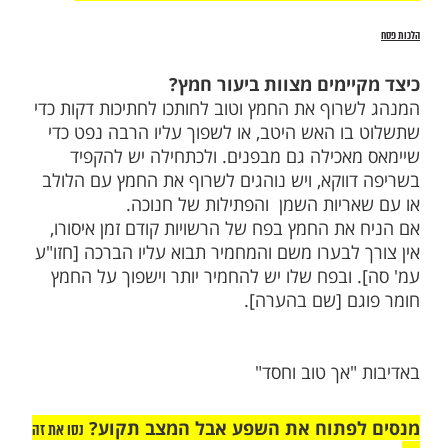
ות עוד תוכן חדש ומפתיע! התחברו לכל
מות שלנו בתהילים
בלחיצה כאן >>>​
ימים מצוות ביעור חמץ?
רוף את החמץ וטוב לחותכו לחתיכות דקות כדי
ו האש היטב, או לשפוך עליו הרבה נפט כדי
אכילה גם מבפנים. ולכתחילה יש להקפיד
ווקא, ויש נוהגים לשרוף את החמץ עם הלולב
ריות השמן והפתילות של חנוכה.
את החמץ בפח של הרשויות קודם זמן איסורו,
 לבערו משם והמחמיר תבוא עליו הברכה [חזו"ע