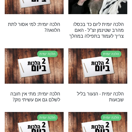
ת – סעודה רביעית
הלכה יומית: האם מותר
לעצור טרמפים?
ת
הלכה יומית
ת – ברכת "המפיל"
הלכה יומית – מלאכה בערב
על עניבה
שבת