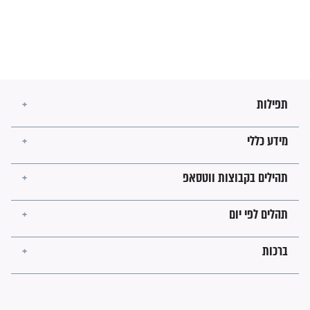
בזמן הגאולה?
לכל המאמרים
ישועות תהילים
פציעת הראש של החייל הפכה
לנס רפואי בזכות...
"משהו בתוכי ידע שההריון הזה
זקוק לתפילות": סיפור ישועה