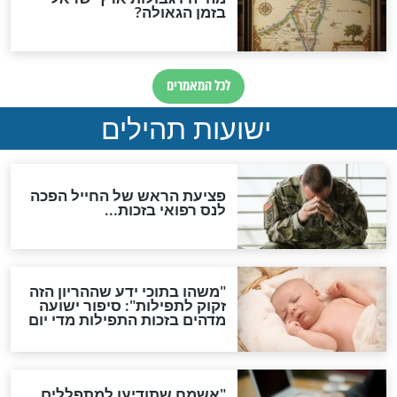
ות להמתקת הדינים וביטול
גזרות
סגולת ע"ב שמות הקודש
תפילה סגולית להמתקת
הדינים