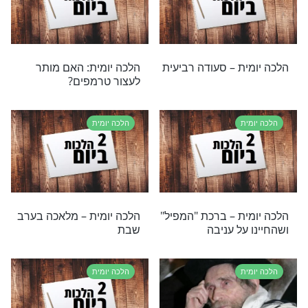
ת
הלכה יומית
ת: מתי אסור
הלכה יומית – בישום וקליעת
יביסיטר?
צמות בשבת
ת
הלכה יומית