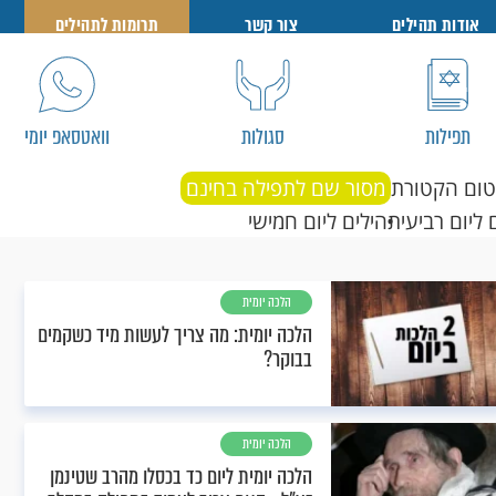
אודות תהילים
צור קשר
תרומות לתהילים
תפילות
סגולות
וואטסאפ יומי
טום הקטורת
מסור שם לתפילה בחינם
 ליום רביעי
תהילים ליום חמישי
הלכה יומית
הלכה יומית: מה צריך לעשות מיד כשקמים
בבוקר?
הלכה יומית
הלכה יומית ליום כד בכסלו מהרב שטינמן