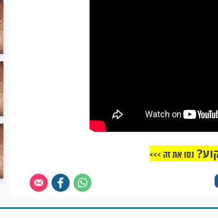
וע?
נסו את זה >>>