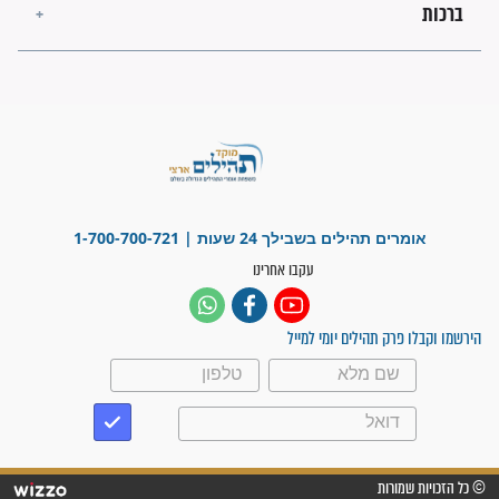
"משהו בתוכי ידע שההריון הזה
זקוק לתפילות": סיפור ישועה
מדהים בזכות התפילות מדי יום
"אשמח שתודיעו למתפללים
עלינו שהקב"ה שמע לתפילות
וחתמתי על חוזה עבודה אחרי
שנתיים של חיפוש!"
"לא להתייאש חס ושלום, גם
אם הזיווג עוד לא מגיע"