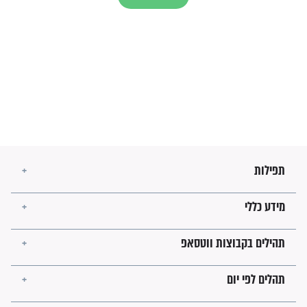
עולמית"
מה יהיו גבולות ארץ ישראל
בזמן הגאולה?
לכל המאמרים
ישועות תהילים
פציעת הראש של החייל הפכה
לנס רפואי בזכות...