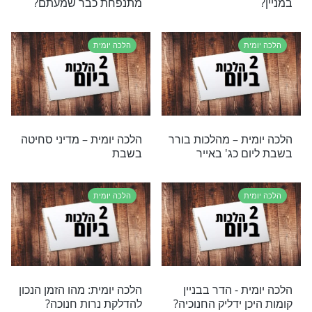
עד
שטבילתם מוטלת בספק
ת
הלכה יומית
ת – הבשמים והנר
הלכה יומית – בישום וקליעת
צמות בשבת
ת
הלכה יומית