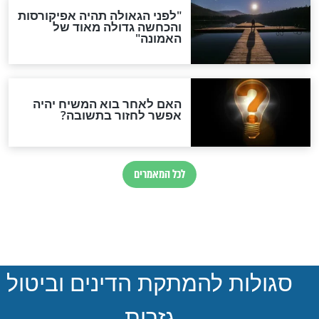
הותר לפרסום: לוחמי מילואים
נהרגו בדרום לבנון
ההסכם החשאי של טראמפ
ואיראן: בלי שקיפות ועם הרבה
סימני שאלה
המסמך האבוד שנחשף
במרתפי מוסקבה: כתב היד
הנדיר של הרשב"ם התגלה