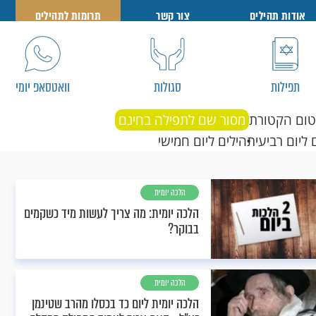
אודות תהילים
צור קשר
תרומות לתהילים
תפילות
סגולות
וואטסאפ יומי
טום הקטורת
מסור שם לתפילה בחינם
 ליום רביעי
תהילים ליום חמישי
הלכה יומית
הלכה יומית: מה צריך לעשות מיד כשקמים
בבוקר?
הלכה יומית
הלכה יומית ליום כד בכסלו מהרב שטינמן