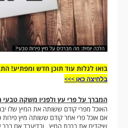
הלכה יומית: מה מברכים על מיץ פירות טבעי?
בואו לגלות עוד תוכן חדש ומפתיע! הת
בלחיצה כאן >>>​
המברך על פרי עץ ולפניו משקה טבעי 
האוכל מפרי קודם ששותה את המיץ שלו יברך
אם אוכל פרי אחר קודם ששותה מיץ פירות טב
שיקדים את ברכת המיץ . ובדיעבד אם ברך על