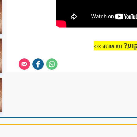
וע?
נסו את זה >>>