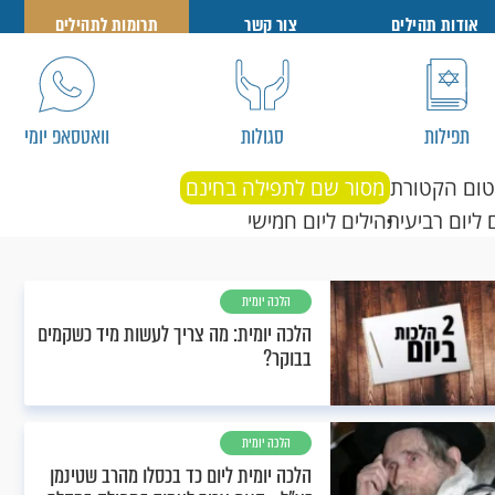
אודות תהילים
צור קשר
תרומות לתהילים
תפילות
סגולות
וואטסאפ יומי
טום הקטורת
מסור שם לתפילה בחינם
 ליום רביעי
תהילים ליום חמישי
הלכה יומית
הלכה יומית: מה צריך לעשות מיד כשקמים
בבוקר?
הלכה יומית
הלכה יומית ליום כד בכסלו מהרב שטינמן