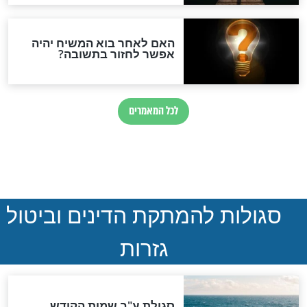
הותר לפרסום: לוחמי מילואים
נהרגו בדרום לבנון
ההסכם החשאי של טראמפ
ואיראן: בלי שקיפות ועם הרבה
סימני שאלה
המסמך האבוד שנחשף
במרתפי מוסקבה: כתב היד
הנדיר של הרשב"ם התגלה