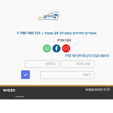
"משהו בתוכי ידע שההריון הזה
זקוק לתפילות": סיפור ישועה
מדהים בזכות התפילות מדי יום
"אשמח שתודיעו למתפללים
עלינו שהקב"ה שמע לתפילות
וחתמתי על חוזה עבודה אחרי
שנתיים של חיפוש!"
"לא להתייאש חס ושלום, גם
אם הזיווג עוד לא מגיע"