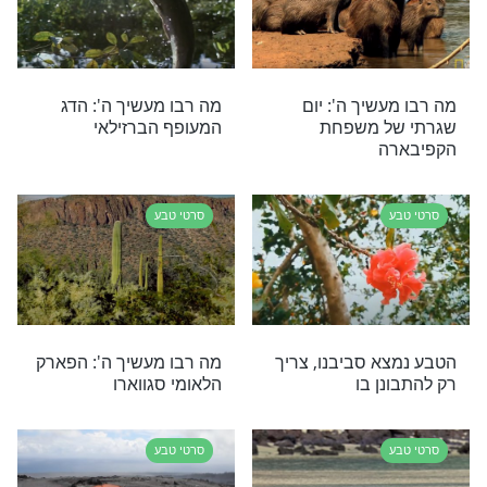
בירושלים
סרטי טבע
שיך ה': הדג
מה רבו מעשיך ה': הדג שהוא
אמן ההסוואה
סרטי טבע