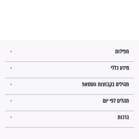
עולמית"
מה יהיו גבולות ארץ ישראל
בזמן הגאולה?
לכל המאמרים
ישועות תהילים
פציעת הראש של החייל הפכה
לנס רפואי בזכות...