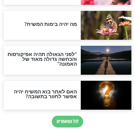
נים על ידי ריסוס
למה אלוקים ברא שדים
ורוחות?
חדשות יהדות
הותר לפרסום: לוחמי מילואים
נהרגו בדרום לבנון
ההסכם החשאי של טראמפ
ואיראן: בלי שקיפות ועם הרבה
סימני שאלה