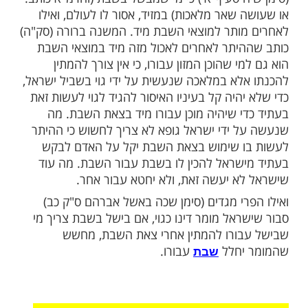
ות עוד תוכן חדש ומפתיע! התחברו לכל
מות שלנו בתהילים
בלחיצה כאן >>>​
אי להמתין זמן מה אחרי צאת השבת, לפני
ייל. שיעור זמן ההמתנה צריך להיות פרק הזמן
כתיבתו. כבר נפסק בשלחן ערוך אורח חיים
ח סעיף א') כי מי שמבשל בשבת (והרמ"א כותב:
שאר מלאכות) במזיד, אסור לו לעולם, ואילו
ותר למוצאי השבת מיד. המשנה ברורה (סק"ה)
יתר לאחרים לאכול מזה מיד במוצאי השבת
י שהוכן המזון עבורו, כי אין צורך להמתין
לא במלאכה שנעשית על ידי גוי בשביל ישראל,
היה קל בעיניו האיסור להגיד לגוי לעשות זאת
י שיהיה מוכן עבורו מיד בצאת השבת. מה