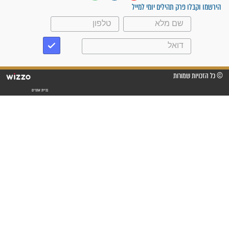
עלינו שהקב"ה שמע לתפילות
וחתמתי על חוזה עבודה אחרי
שנתיים של חיפוש!"
"לא להתייאש חס ושלום, גם
אם הזיווג עוד לא מגיע"
לכל המאמרים
סגולות לשמירה והגנה
פסוקים סגוליים לשמירה
בדרכים