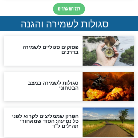
סגולה למתוק הדינים
כשממשמשים ובאים
לכל המאמרים
מיסטיקה וקבלה
הרב שמואל אליהו: זה המפתח
לגאולה