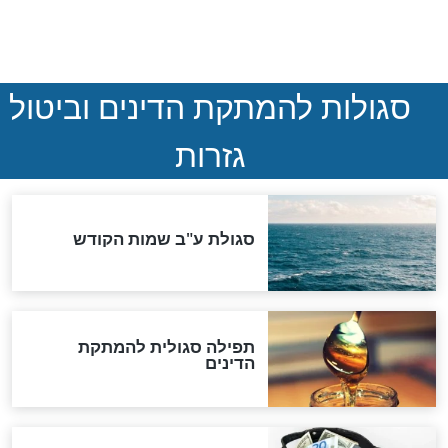
המסמך האבוד שנחשף
במרתפי מוסקבה: כתב היד
הנדיר של הרשב"ם התגלה
שורדת השואה שחוגגת 100:
"מודה לקב"ה על כל השנים"
לכל המאמרים
אחרית הימים