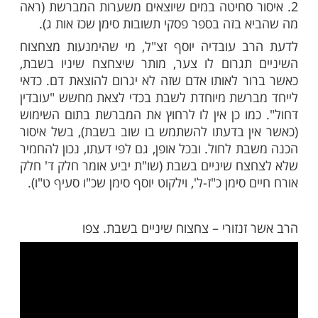
חצוח שיניים בשבת - המנהג אצל האשכנזים
מנע לגמרי מצחצוח שינים בשבת, גם ללא
ראה שמירת
כהלכתה חלק א'
שבת
פרק י"ד
). הנימוק להימנעות הוא בעיקר נובע משני
ר סחיטה במים שיוצאים משערות המברשת (ראה
 בזה בספר פסקי תשובות סימן שכז אות ג).
 עובדיה יוסף זצ"ל, מי שהימנעות מצחצוח
תגרום לו צער, מותר שיצחצח שיניו בשבת,
ר לאותו אדם שזה לא יגרום להוצאת דם. כדאי
רשת מיוחדת לשבת בכדי לצאת מחשש "עובדין
מו כן אין לו לרחוץ את המברשת בתום השימוש