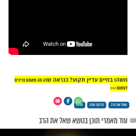
ן בדעתו להשתמש בו שוב בשבת), בשל איסור
 לחול. ובכל אופן, גם לפי דעתו, נכון להחמיר
ח שיניים בשבת (שו"ת יביע אומר חלק ד' חלק
 סימן כ"ז-ל', וילקוט יוסף סימן שכ"ו סעיף ט"ו).
זנזורי – צחצוח שיניים בשבת. צפו