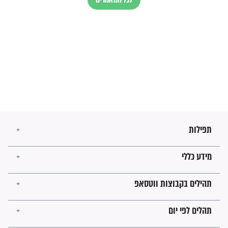
בנו של הבבא סאלי: "אלו
השניות האחרונות לפני מלחמה
עולמית"
מה יהיו גבולות ארץ ישראל
בזמן הגאולה?
לכל המאמרים
ישועות תהילים