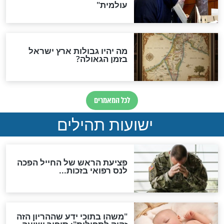
לכל המאמרים
ות להמתקת הדינים וביטול
גזרות
סגולת ע"ב שמות הקודש