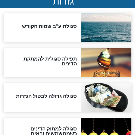
שורדת השואה שחוגגת 100:
"מודה לקב"ה על כל השנים"
"נביא בעיר": מכירת המחלה
לגוי והוספת השם חזקיהו
לרפואת הרב דב הכהן קוק
לכל המאמרים
אחרית הימים
האם אפשר לחשב את הקץ?