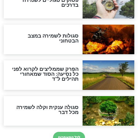
לכל המאמרים
מיסטיקה וקבלה
הרב שמואל אליהו: זה המפתח
לגאולה
זהו החוק הקוסמי שמחייב את
חורבנה של איראן לפי ספר
הזוהר הקדוש