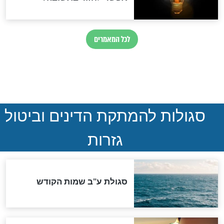
ההסכם החשאי של טראמפ
ואיראן: בלי שקיפות ועם הרבה
סימני שאלה
המסמך האבוד שנחשף
במרתפי מוסקבה: כתב היד
הנדיר של הרשב"ם התגלה
שורדת השואה שחוגגת 100:
"מודה לקב"ה על כל השנים"