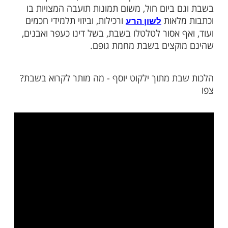
שאסור לקרוא בהם בשבת.
 לעיל הינו מעיקר הדין, אולם ראוי מאוד לייקר
בקריאת דברי תורה, שהרי לכך נועדה השבת,
קריאת עיתונים וכו' שאינם עוסקים בדברי
אה חזון עובדיה על הלכות
חלק ג' עמוד
שבת
עתון, וחלק ו' עמודים ע"א-ע"ב).
 מדובר בעיתון חדשות חילוני, אסור לקרוא בו
 ביום חול, משום תמונות תועבה המצויות בו
לאות
ורכילות, וביזוי תלמידי חכמים
לשון הרע
 אסור לטלטלו בשבת, בשל דינו כעפר ואבנים,
קצים בשבת מחמת גופם.
ת מתוך ילקוט יוסף - מה מותר לקרוא בשבת?