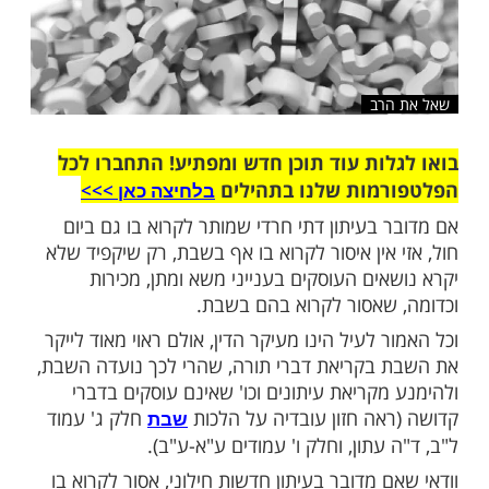
רב
ות עוד תוכן חדש ומפתיע! התחברו לכל
מות שלנו בתהילים
בלחיצה כאן >>>​
בעיתון דתי­ חרדי שמותר לקרוא בו גם ביום
אין איסור לקרוא בו אף בשבת, רק שיקפיד שלא
ים העוסקים בענייני משא ומתן, מכירות