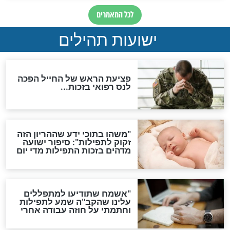
ות להמתקת הדינים וביטול
גזרות
סגולת ע"ב שמות הקודש
תפילה סגולית להמתקת
הדינים