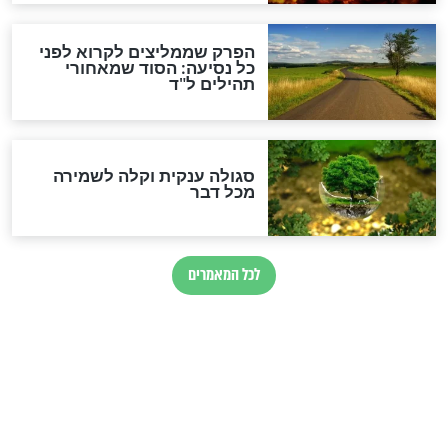
הרב שמואל אליהו: זה המפתח
לגאולה
זהו החוק הקוסמי שמחייב את
חורבנה של איראן לפי ספר
הזוהר הקדוש
בנו של הבבא סאלי: "אלו
השניות האחרונות לפני מלחמה
עולמית"