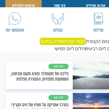
אודות תהילים
צור קשר
תרומות לתהילים
תפילות
סגולות
וואטסאפ יומי
טום הקטורת
מסור שם לתפילה בחינם
 ליום רביעי
תהילים ליום חמישי
סרטי טבע
בליבה של סקוטלנד נמצא מקום שבתוכו,
השמועות מספרות, התגוררה מפלצת
סרטי טבע
במרכז אמריקה על חופיו של הים הקריבי