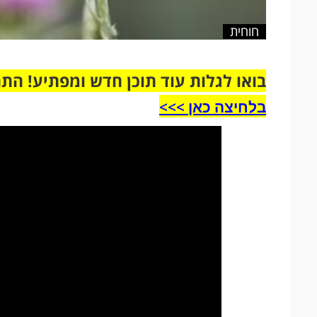
חוחית
בואו לגלות עוד תוכן חדש ומפתיע! הת
בלחיצה כאן >>>​