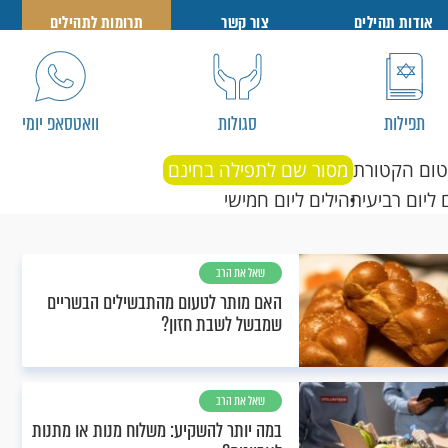
אודות תהילים
צור קשר
תרומות לתהילים
תפילות
סגולות
וואטסאפ יומי
טום הקטורת
מסור שם לתפילה בחינם
 ליום רביעי
תהילים ליום חמישי
שאל את הרב
האם מותר לטעום מהתבשילים הבשריים
שמבשל לשבת חזון?
שאל את הרב
במה יותר להשקיע: משלוח מנות או מתנות