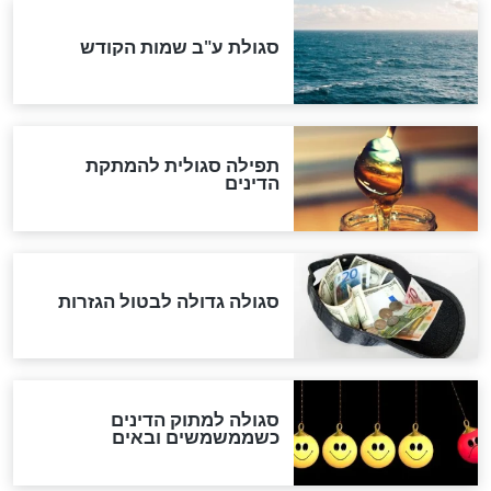
המסמך האבוד שנחשף
במרתפי מוסקבה: כתב היד
הנדיר של הרשב"ם התגלה
שורדת השואה שחוגגת 100:
"מודה לקב"ה על כל השנים"
לכל המאמרים
אחרית הימים