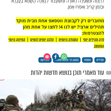
נֵהוּ מִשְּׁמֵי קָדְשׁוֹ בִּגְבֻרוֹת יֵשַׁע יְמִינוֹ. (ח) אֵלֶּה
ּה בַסּוּסִים וַאֲנַחְנוּ בְּשֵׁם יְהוָה אֱלֹהֵינוּ נַזְכִּיר. (ט)
ּ וְנָפָלוּ וַאֲנַחְנוּ קַּמְנוּ וַנִּתְעוֹדָד. (י) יְהוָה הוֹשִׁיעָה
נֵנוּ בְיוֹם קָרְאֵנוּ.
מַּעֲלוֹת מִמַּעֲמַקִּים קְרָאתִיךָ יְהוָה. (ב) אֲדֹנָי
ֹלִי תִּהְיֶינָה אָזְנֶיךָ קַשֻּׁבוֹת לְקוֹל תַּחֲנוּנָי. (ג) אִם
ְׁמָר יָהּ אֲדֹנָי מִי יַעֲמֹד. (ד) כִּי עִמְּךָ הַסְּלִיחָה לְמַעַן
 קִוִּיתִי יְהוָה קִוְּתָה נַפְשִׁי וְלִדְבָרוֹ הוֹחָלְתִּי. (ו) נַפְשִׁי
ּׁמְרִים לַבֹּקֶר שֹׁמְרִים לַבֹּקֶר. (ז) יַחֵל יִשְׂרָאֵל אֶל
ִם יְהוָה הַחֶסֶד וְהַרְבֵּה עִמּוֹ פְדוּת. (ח) וְהוּא יִפְדֶּה
 מִכֹּל עֲו‍ֹנֹתָיו.
בֵּית יִשְׂרָאֵל הַנְּתוּנִים בַּצָּרָה וּבַשִּׁבְיָה הָעוֹמְדִים בֵּין
 בַּיַּבָּשָׁה. הַמָּקוֹם יְרַחֵם עֲלֵיהֶם וְיוֹצִיאֵם מִצָּרָה