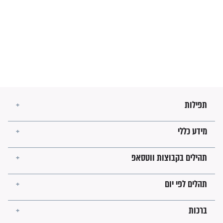
חורבנה של איראן לפי ספר
הזוהר הקדוש
בנו של הבבא סאלי: "אלו
השניות האחרונות לפני מלחמה
עולמית"
מה יהיו גבולות ארץ ישראל
בזמן הגאולה?
לכל המאמרים