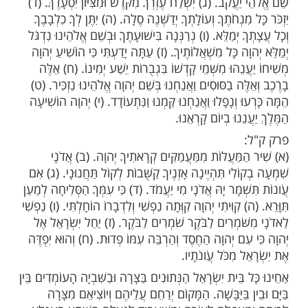
ְבָי יָשֻׁבוּ יֵבֹשׁוּ רָגַע.
חַ מִזְמוֹר לְדָוִד. (ב) עַד אָנָה יְהוָה תִּשְׁכָּחֵנִי נֶצַח
ּסְתִּיר אֶת פָּנֶיךָ מִמֶּנִּי. (ג) עַד אָנָה אָשִׁית עֵצוֹת
גוֹן בִּלְבָבִי יוֹמָם עַד אָנָה יָרוּם אֹיְבִי עָלָי. (ד) הַבִּיטָה
ה אֱלֹהָי הָאִירָה עֵינַי פֶּן אִישַׁן הַמָּוֶת. (ה) פֶּן יֹאמַר
ִּיו צָרַי יָגִילוּ כִּי אֶמּוֹט. (ו) וַאֲנִי בְּחַסְדְּךָ בָטַחְתִּי יָגֵל
ּעָתֶךָ אָשִׁירָה לַיהוָה כִּי גָמַל עָלָי.
ַ מִזְמוֹר לְדָוִד. (ב) יַעַנְךָ יְהוָה בְּיוֹם צָרָה יְשַׂגֶּבְךָ
ַעֲקֹב. (ג) יִשְׁלַח עֶזְרְךָ מִקֹּדֶשׁ וּמִצִּיּוֹן יִסְעָדֶךָּ. (ד)
מִנְחֹתֶךָ וְעוֹלָתְךָ יְדַשְּׁנֶה סֶלָה. (ה) יִתֶּן לְךָ כִלְבָבֶךָ
 יְמַלֵּא. (ו) נְרַנְּנָה בִּישׁוּעָתֶךָ וּבְשֵׁם אֱלֹהֵינוּ נִדְגֹּל
ה כָּל מִשְׁאֲלוֹתֶיךָ. (ז) עַתָּה יָדַעְתִּי כִּי הוֹשִׁיעַ יְהוָה