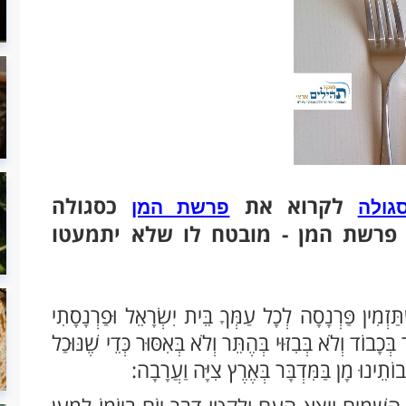
לקרוא את
כסגולה
גולה
פרשת המן
 פרשת המן - מובטח לו שלא יתמעטו
ׁתַּזְמִין פַּרְנָסָה לְכָל עַמְּךָ בֵּית יִשְׂרָאֵל וּפַרְנָסָתִי
כָבוֹד וְלֹא בְּבִזּוּי בְּהֶתֵּר וְלֹא בְּאִסּוּר כְּדֵי שֶׁנּוּכַל
וֹתֵינוּ מָן בַּמִּדְבָּר בְּאֶרֶץ צִיָּה וַעֲרָבָה:
ָּׁמָיִם וְיָצָא הָעָם וְלָקְטוּ דְּבַר יוֹם בְּיוֹמוֹ לְמַעַן