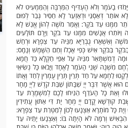
: וַיָּמֹדּוּ בָעֹמֶר וְלֹא הֶעְדִּיף הַמַּרְבֶּה וְהַמַּמְעִיט לֹא
לָא אוֹתַר דְּאַסְגֵּי וּדְאַזְעֵר לָא חַסִּיר גְּבַר לְפוּם
תֵר מִמֶּנּוּ עַד בֹּקֶר: וַאֲמַר מֹשֶׁה לְהוֹן אֱנַשׁ לָא
יּוֹתִרוּ אֲנָשִׁים מִמֶּנּוּ עַד בֹּקֶר וַיָּרֻם תּוֹלָעִים
מֹשֶׁה וְאַשְׁאָרוּ גֻבְרַיָּא מִנֵּיהּ עַד צַפְרָא וּרְחֵשׁ
ַּבֹּקֶר בַּבֹּקֶר אִישׁ כְּפִי אָכְלוֹ וְחַם הַשֶּׁמֶשׁ וְנָמָס:
ּ וּמָה דְמִשְׁתָּאַר מִנֵּיהּ עַל אַפֵּי חַקְלָא כַּד חֲמָא
ּ לֶחֶם מִשְׁנֶה שְׁנֵי הָעֹמֶר לָאֶחָד וַיָּבֹאוּ כָּל נְשִׂיאֵי
 לְקָטוּ לַחְמָא עַל חַד תְּרֵין תְּרֵין עֻמְרִין לְחַד וְאֲתוֹ
ֶם הוּא אֲשֶׁר דִּבֶּר יְיָ שַׁבָּתוֹן שַׁבַּת קֹדֶשׁ לַיְיָ מָחָר
ּׁלוּ וְאֵת כָּל הָעֹדֵף הַנִּיחוּ לָכֶם לְמִשְׁמֶרֶת עַד
ְׁבַת קוּדְשָׁא קֳדָם יְיָ מְחָר יָת דִּי אַתּוּן עֲתִידִין
לוּ וְיָת כָּל מוֹתָרָא אַצְנָעוּ לְכוֹן לְמַטְּרַת עַד צַפְרָא:
 הִבְאִישׁ וְרִמָּה לֹא הָיְתָה בּוֹ: וְאַצְנָעוּ יָתֵיהּ עַד
א הֲוָה בֵיהּ: וַיֹּאמֶר משֶׁה אִכְלֻהוּ הַיּוֹם כִּי שַׁבָּת