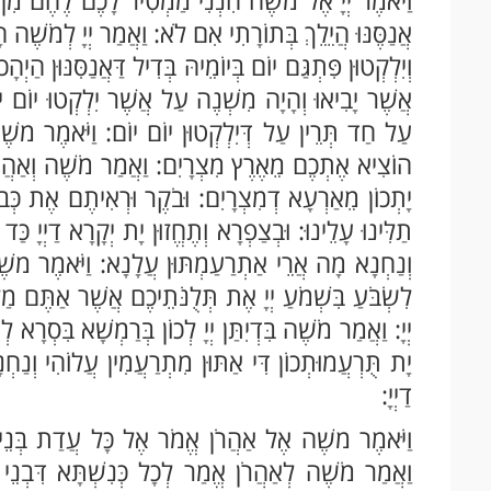
אֲנַסֶּנּוּ הֲיֵלֵךְ בְּתוֹרָתִי אִם לֹא: וַאֲמַר יְיָ לְמֹשֶׁה
וְיִלְקְטוּן פִּתְגַּם יוֹם בְּיוֹמֵיהּ בְּדִיל דַּאֲנַסִּנּוּן הַיְהָ
אֲשֶׁר יָבִיאוּ וְהָיָה מִשְׁנֶה עַל אֲשֶׁר יִלְקְטוּ יוֹם יוֹם:
עַל חַד תְּרֵין עַל דְּיִלְקְטוּן יוֹם יוֹם: וַיֹּאמֶר משֶׁה ו
הוֹצִיא אֶתְכֶם מֵאֶרֶץ מִצְרָיִם: וַאֲמַר מֹשֶׁה וְאַהֲרֹן לְ
יָתְכוֹן מֵאַרְעָא דְמִצְרָיִם: וּבֹקֶר וּרְאִיתֶם אֶת כְּבוֹד
תַלִּינוּ עָלֵינוּ: וּבְצַפְרָא וְתֶחֱזוּן יָת יְקָרָא דַיְיָ כַ
וְנַחְנָא מָה אֲרֵי אַתְרַעַמְתּוּן עֲלָנָא: וַיֹּאמֶר משֶׁה
לִשְׂבֹּעַ בִּשְׁמֹעַ יְיָ אֶת תְּלֻנֹּתֵיכֶם אֲשֶׁר אַתֶּם מַ
יְיָ: וַאֲמַר מֹשֶׁה בִּדְיִתַּן יְיָ לְכוֹן בְּרַמְשָׁא בִּסְרָא
יָת תֻּרְעֲמוּתְכוֹן דִּי אַתּוּן מִתְרַעֲמִין עֲלוֹהִי וְנ
דַיְיָ:
וַיֹּאמֶר משֶׁה אֶל אַהֲרֹן אֱמֹר אֶל כָּל עֲדַת בְּנֵי יִש
וַאֲמַר מֹשֶׁה לְאַהֲרֹן אֱמַר לְכָל כְּנִשְׁתָּא דִּבְנֵי 