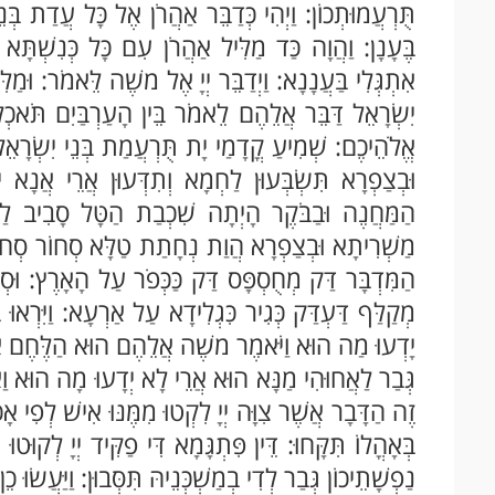
תֻּרְעֲמוּתְכוֹן: וַיְהִי כְּדַבֵּר אַהֲרֹן אֶל כָּל עֲדַת בְּנֵי 
בֶּעָנָן: וַהֲוָה כַּד מַלִּיל אַהֲרֹן עִם כָּל כְּנִשְׁתָּא דִב
אִתְגְּלִי בַּעֲנָנָא: וַיְדַבֵּר יְיָ אֶל משֶׁה לֵּאמֹר: וּמַל
יִשְׂרָאֵל דַּבֵּר אֲלֵהֶם לֵאמֹר בֵּין הָעַרְבַּיִם תֹּאכְלוּ 
אֱלֹהֵיכֶם: שְׁמִיעַ קֳדָמַי יָת תֻּרְעֲמַת בְּנֵי יִשְׂרָאֵל מ
וּבְצַפְרָא תִּשְׂבְּעוּן לַחְמָא וְתִדְּעוּן אֲרֵי אֲנָא יְ
הַמַּחֲנֶה וּבַבֹּקֶר הָיְתָה שִׁכְבַת הַטָּל סָבִיב לַמ
מַשְׁרִיתָא וּבְצַפְרָא הֲוַת נְחָתַת טַלָּא סְחוֹר סְחוֹר
הַמִּדְבָּר דַּק מְחֻסְפָּס דַּק כַּכְּפֹר עַל הָאָרֶץ: וּס
מְקַלַּף דַּעְדַּק כְּגִיר כִּגְלִידָא עַל אַרְעָא: וַיִּרְאוּ
יָדְעוּ מַה הוּא וַיֹּאמֶר משֶׁה אֲלֵהֶם הוּא הַלֶּחֶם אֲשֶׁר
גְּבַר לַאֲחוּהִי מַנָּא הוּא אֲרֵי לָא יְדָעוּ מָה הוּא וַא
זֶה הַדָּבָר אֲשֶׁר צִוָּה יְיָ לִקְטוּ מִמֶּנּוּ אִישׁ לְפִי א
בְּאָהֳלוֹ תִּקָּחוּ: דֵּין פִּתְגָּמָא דִּי פַקִּיד יְיָ לְקוּטו
נַפְשָׁתֵיכוֹן גְּבַר לְדִי בְמַשְׁכְּנֵיהּ תִּסְּבוּן: וַיַּעֲשׂוּ כֵ