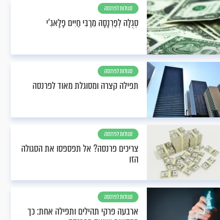
סגולות לפרנסה
סְגֻלָּה לְפַרְנָסָה מֵרַבִּי חַיִּים פָלָאגִ'י
סגולות לפרנסה
תפילה קצרה ומסוגלת מאוד לפרנסה
סגולות לפרנסה
צריכים פרנסה? אל תפספסו את הסגולה
הזו
סגולות לפרנסה
ארבעה פרקי תהילים ותפילה אחת: כך