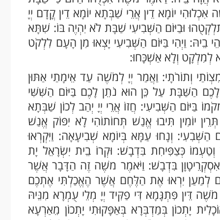
ׁה אִכְלוּהִי יוֹמָא דֵין אֲרֵי שַׁבְּתָא יוֹמָא דֵין קֳדָם יְיָ
ְקְטֻהוּ וּבַיּוֹם הַשְּׁבִיעִי שַׁבָּת לֹא יִהְיֶה בּוֹ: שִׁתָּא
ֵי בֵיהּ: וַיְהִי בַּיּוֹם הַשְּׁבִיעִי יָצְאוּ מִן הָעָם לִלְקֹט
א לְמִלְקָט וְלָא אַשְׁכָּחוּ:
וֹתַי וְתוֹרֹתָי: וַאֲמַר יְיָ לְמֹשֶׁה עַד אֵימָתַי אַתּוּן
ַן לָכֶם הַשַּׁבָּת עַל כֵּן הוּא נֹתֵן לָכֶם בַּיּוֹם הַשִּׁשִּׁי
וֹ בַּיּוֹם הַשְּׁבִיעִי: חֲזוֹ אֲרֵי יְיָ יְהַב לְכוֹן שַׁבְּתָא
רֵין יוֹמִין תִּיבוּ אֱנַשׁ תְּחוֹתוֹהִי לָא יִפּוֹק אֱנַשׁ
 הַשְּׁבִעִי: וְנָחוּ עַמָּא בְּיוֹמָא שְׁבִיעָאָה: וַיִּקְרְאוּ
ְטַעְמוֹ כְּצַפִּיחִת בִּדְבָשׁ: וּקְרוֹ בֵית יִשְׂרָאֵל יָת
ְּאִסְקְרֵיטָוָן בִּדְבָשׁ: וַיֹּאמֶר משֶׁה זֶה הַדָּבָר אֲשֶׁר
כֶם לְמַעַן יִרְאוּ אֶת הַלֶּחֶם אֲשֶׁר הֶאֱכַלְתִּי אֶתְכֶם
ֹשֶׁה דֵּין פִּתְגָּמָא דִּי פַקִּיד יְיָ מְלֵי עֻמְרָא מִנֵּיהּ
ֹכָלִית יָתְכוֹן בְּמַדְבְּרָא בְּאַפָּקוּתִי יָתְכוֹן מֵאַרְעָא