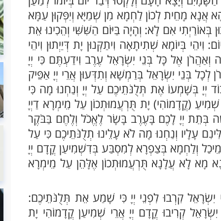
 הָא אֲנָא מָחֵית לְכוֹן לַחְמָא מִן שְׁמַיָּא וְיִפְּקוּן עַמָּא
כוּן בְּאוֹרַיְתִי אִם לָא: וְהָיָה בַּיּוֹם הַשִּׁשִּׁי וְהֵכִינוּ אֵת
 וִיהֵי בְּיוֹמָא שְׁתִיתָאָה וִיתַקְּנוּן יָת דְּיַיְתוּן וִיהֵי
ְאַהֲרֹן אֶל כָּל בְּנֵי יִשְׂרָאֵל עֶרֶב וִידַעְתֶּם כִּי יְיָ
כָל בְּנֵי יִשְׂרָאֵל בְּרַמְשָׁא וְתִדְּעוּן אֲרֵי יְיָ אַפֵּיק
 יְיָ בְּשָׁמְעוֹ אֶת תְּלֻנֹּתֵיכֶם עַל יְיָ וְנַחְנוּ מָה כִּי
ּד שְׁמִיעַ (קֳדָמוֹהִי) יָת תֻּרְעֲמוּתְכוֹן עַל מֵימְרָא דַיְיָ
 בְּתֵת יְיָ לָכֶם בָּעֶרֶב בָּשָׂר לֶאֱכֹל וְלֶחֶם בַּבֹּקֶר
לִּינִם עָלָיו וְנַחְנוּ מָה לֹא עָלֵינוּ תְלֻנֹּתֵיכֶם כִּי עַל
 לְמֵיכַל וְלַחְמָא בְּצַפְרָא לְמִסְבַּע בְּדִשְׁמִיעַן קֳדָם יְיָ
ַחְנָא מָא לָא עֲלָנָא תֻּרְעֲמוּתְכוֹן אֶלָּהֵן עַל מֵימְרָא
ְׂרָאֵל קִרְבוּ לִפְנֵי יְיָ כִּי שָׁמַע אֵת תְּלֻנֹּתֵיכֶם:
יִשְׂרָאֵל קְרִיבוּ קֳדָם יְיָ אֲרֵי שְׁמִיעַן קֳדָמוֹהִי יָת