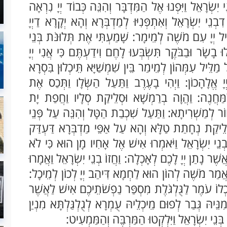
יִשְׂרָאֵל וַיִּפְנוּ אֶל הַמִּדְבָּר וְהִנֵּה כְּבוֹד יְיָ נִרְאָה
ְנֵי יִשְׂרָאֵל וְאִתְפְּנִיּוּ לְמַדְבְּרָא וְהָא יְקָרָא דַיְיָ
ִּיל יְיָ עִם מֹשֶׁה לְמֵימָר: שָׁמַעְתִּי אֶת תְּלוּנֹּת בְּנֵי
בָשָׂר וּבַבֹּקֶר תִּשְׂבְּעוּ לָחֶם וִידַעְתֶּם כִּי אֲנִי יְיָ
ַלֵּיל עִמְּהוֹן לְמֵימַר בֵּין שִׁמְשַׁיָּא תֵּיכְלוּן בִּסְרָא
יָ אֱלָהָכוֹן: וַיְהִי בָעֶרֶב וַתַּעַל הַשְּׂלָו וַתְּכַס אֶת
ַּחֲנֶה: וַהֲוָה בְרַמְשָׁא וּסְלֵיקַת סְלָיו וַחֲפַת יָת
 לְמַשְׁרִיתָא: וַתַּעַל שִׁכְבַת הַטָּל וְהִנֵּה עַל פְּנֵי
ְלֵיקַת נְחָתַת טַלָּא וְהָא עַל אַפֵּי מַדְבְּרָא דַּעְדַּק
 בְנֵי יִשְׂרָאֵל וַיֹּאמְרוּ אִישׁ אֶל אָחִיו מָן הוּא כִּי לֹא
 נָתַן יְיָ לָכֶם לְאָכְלָה: וַחֲזוֹ בְנֵי יִשְׂרָאֵל וַאֲמָרוּ
ֲמַר מֹשֶׁה לְהוֹן הוּא לַחְמָא דִּיהַב יְיָ לְכוֹן לְמֵיכָל:
ָכְלוֹ עֹמֶר לַגֻּלְגֹּלֶת מִסְפַּר נַפְשֹׁתֵיכֶם אִישׁ לַאֲשֶׁר
ּ מִנֵּיהּ גְּבַר לְפוּם מֵיכְלֵיהּ עֻמְרָא לְגֻלְגַּלְתָּא מִנְיַן
ן בְּנֵי יִשְׂרָאֵל וַיִּלְקְטוּ הַמַּרְבֶּה וְהַמַּמְעִיט: