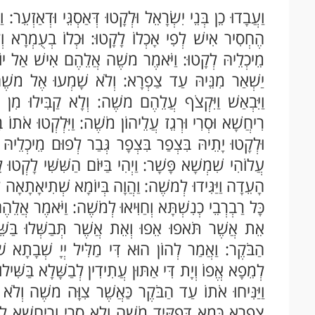
וַעֲבָדוּ כֵן בְּנֵי יִשְׂרָאֵל וּלְקָטוּ דְּאַסְגֵּי וּדְאַזְעֵר
הֶחְסִיר אִישׁ לְפִי אָכְלוֹ לָקָטוּ: וּכְלוֹ בְעֻמְרָא וְ
מֵיכְלֵיהּ לְקָטוּ: וַיֹּאמֶר משֶׁה אֲלֵהֶם אִישׁ אַל יוֹ
יַשְׁאַר מִנֵּיהּ עַד צַפְרָא: וְלֹא שָׁמְעוּ אֶל משֶׁה וַ
וַיִּבְאַשׁ וַיִּקְצֹף עֲלֵהֶם משֶׁה: וְלָא קַבִּילוּ מִן 
רִיחֲשָׁא וּסְרִי וּרְגֵז עֲלֵיהוֹן מֹשֶׁה: וַיִּלְקְטוּ אֹתוֹ ב
וּלְקָטוּ יָתֵיהּ בִּצְפַר בִּצְפָר גְּבַר לְפוּם מֵיכְלֵיה
עֲלוֹהִי שִׁמְשָׁא פָּשָׁר: וַיְהִי בַּיּוֹם הַשִּׁשִּׁי לָקְטו
הָעֵדָה וַיַּגִּידוּ לְמשֶׁה: וַהֲוָה בְּיוֹמָא שְׁתִיאָתָאָה
כָּל רַבְרְבֵי כְנִשְׁתָּא וְחַוִּיאוּ לְמֹשֶׁה: וַיֹּאמֶר אֲלֵה
אֵת אֲשֶׁר תֹּאפוּ אֵפוּ וְאֵת אֲשֶׁר תְּבַשְּׁלוּ בַּשֵ
הַבֹּקֶר: וַאֲמַר לְהוֹן הוּא דִּי מַלִּיל יְיָ שְׁבָתָא ש
לְמֵפָא אֱפוֹ וְיָת דִּי אַתּוּן עֲתִידִין לְבַשָּׁלָא בַּשִּׁי
וַיַּנִּיחוּ אֹתוֹ עַד הַבֹּקֶר כַּאֲשֶׁר צִוָּה משֶׁה וְלֹא
צַפְרָא כְּמָא דִּפַקִּיד מֹשֶׁה וְלָא סְרִי וְרִיחֲשָׁא לָ