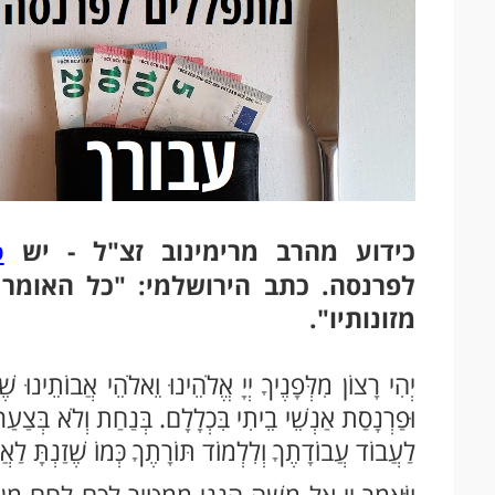
כידוע מהרב מרימינוב זצ"ל - יש
ס
לפרנסה. כתב הירושלמי: "כל האומר
מזונותיו".
יְהִי רָצוֹן מִלְּפָנֶיךָ יְיָ אֱלֹהֵינוּ וֵאלֹהֵי אֲבוֹתֵינוּ שֶ
וּפַרְנָסַת אַנְשֵׁי בֵיתִי בִּכְלָלָם. בְּנַחַת וְלֹא בְּצַעַר בְּ
לַעֲבוֹד עֲבוֹדָתֶךָ וְלִלְמוֹד תּוֹרָתֶךָ כְּמוֹ שֶׁזַנְתָּ לַאֲב
וַיֹּאמֶר יְיָ אֶל משֶׁה הִנְנִי מַמְטִיר לָכֶם לֶחֶם מִן הַש