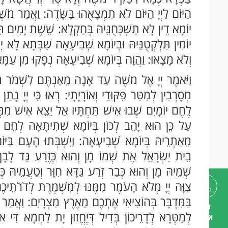
הַיּוֹם לַיְיָ הַיּוֹם לֹא תִמְצָאֻהוּ בַּשָּׂדֶה: וַאֲמַר מֹשֶ
יוֹמָא דֵין לָא תַשְׁכְּחֻנֵּיהּ בְּחַקְלָא: שֵׁשֶׁת יָמִים תִּל
יוֹמִין תִּלְקְטֻנֵּיהּ וּבְיוֹמָא שְׁבִיעָאָה שַׁבְּתָא לָא יְה
וְלֹא מָצָאוּ: וַהֲוָה בְּיוֹמָא שְׁבִיעָאָה נְפָקוּ מִן עַמָּ
וַיֹּאמֶר יְיָ אֶל משֶׁה עַד אָנָה מֵאַנְתֶּם לִשְׁמֹר מִצְ
מְסָרְבִין לְמִטַּר פִּקּוּדַי וְאוֹרָיָתָי: רְאוּ כִּי יְיָ נָת
לֶחֶם יוֹמָיִם שְׁבוּ אִישׁ תַּחְתָּיו אַל יֵצֵא אִישׁ מִמְּקֹמ
עַל כֵּן הוּא יָהֵב לְכוֹן בְּיוֹמָא שְׁתִיתָאָה לְחֵם תְּ
מֵאַתְרֵיהּ בְּיוֹמָא שְׁבִיעָאָה: וַיִשְׁבְּתוּ הָעָם בַּיּוֹם
בֵית יִשְׂרָאֵל אֶת שְׁמוֹ מָן וְהוּא כְּזֶרַע גַּד לָבָן ו
שְׁמֵיהּ מָן וְהוּא כְּבַר זְרַע גַּדָּא חִוָּר וְטַעֲמֵיהּ כ
צִוָּה יְיָ מְלֹא הָעֹמֶר מִמֶּנּוּ לְמִשְׁמֶרֶת לְדֹרֹתֵי
בַּמִּדְבָּר בְּהוֹצִיאִי אֶתְכֶם מֵאֶרֶץ מִצְרָיִם: וַאֲמַר מ
דברו
לְמַטְּרָא לְדָרֵיכוֹן בְּדִיל דְּיֶחֱזוּן יָת לַחְמָא דִּי או
איתנו