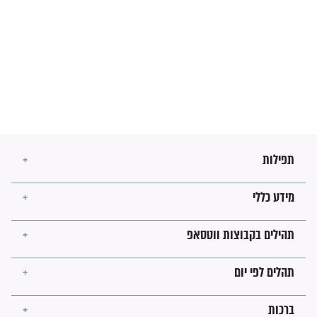
מה יהיו גבולות ארץ ישראל
בזמן הגאולה?
לכל המאמרים
ישועות תהילים
פציעת הראש של החייל הפכה
לנס רפואי בזכות...