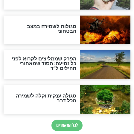
מיסטיקה וקבלה
הרב שמואל אליהו: זה המפתח
לגאולה
זהו החוק הקוסמי שמחייב את
חורבנה של איראן לפי ספר
הזוהר הקדוש
בנו של הבבא סאלי: "אלו
השניות האחרונות לפני מלחמה
עולמית"