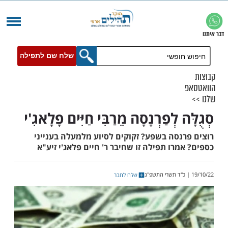
שלח שם לתפילה
 לְפַרְנָסָה מֵרַבִּי חַיִּים פָלָאגִ'י
נסה בשפע? זקוקים לסיוע מלמעלה בענייני
רו תפילה זו שחיבר ר' חיים פלאג'י זיע"א
שלח לחבר