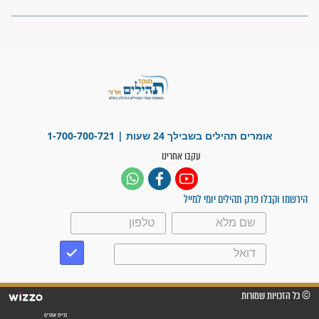
"משהו בתוכי ידע שההריון הזה
זקוק לתפילות": סיפור ישועה
מדהים בזכות התפילות מדי יום
"אשמח שתודיעו למתפללים
עלינו שהקב"ה שמע לתפילות
וחתמתי על חוזה עבודה אחרי
שנתיים של חיפוש!"
"לא להתייאש חס ושלום, גם
אם הזיווג עוד לא מגיע"