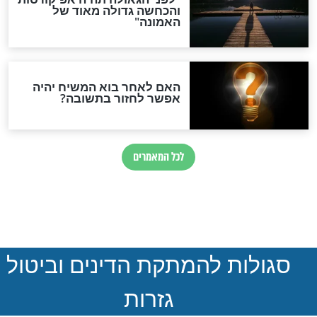
הותר לפרסום: לוחמי מילואים
נהרגו בדרום לבנון
ההסכם החשאי של טראמפ
ואיראן: בלי שקיפות ועם הרבה
סימני שאלה
המסמך האבוד שנחשף
במרתפי מוסקבה: כתב היד
הנדיר של הרשב"ם התגלה
שורדת השואה שחוגגת 100: