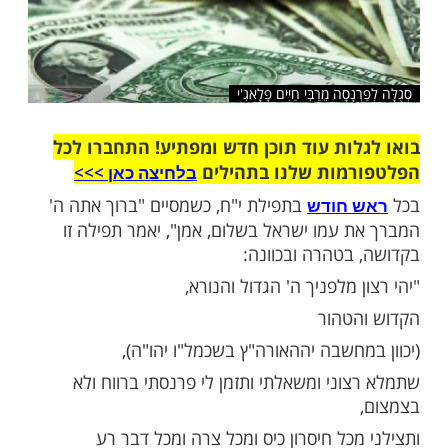
נָסָה מֵרַבִּי חַיִּים פָלָאגִ'י
ות עוד תוכן חדש ומפתיע! התחברו לכל
מות שלנו בתהילים
בלחיצה כאן >>>​
בתפילת י"ח, כשמסיים "ברוך אתה ה'
 חודש
 עמו ישראל בשלום, אמן", יאמר תפילה זו
בטהרה ובכוונה: