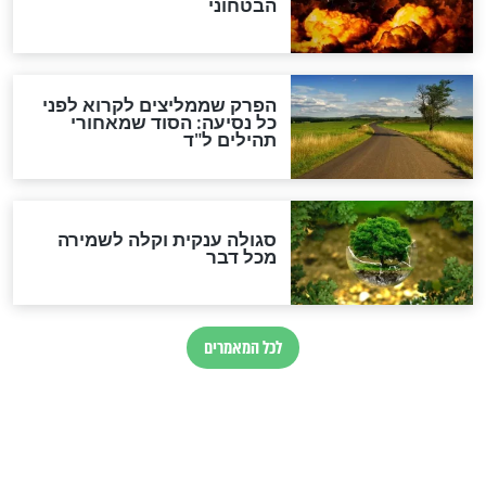
הרב שמואל אליהו: זה המפתח
לגאולה
זהו החוק הקוסמי שמחייב את
חורבנה של איראן לפי ספר
הזוהר הקדוש
בנו של הבבא סאלי: "אלו
השניות האחרונות לפני מלחמה
עולמית"