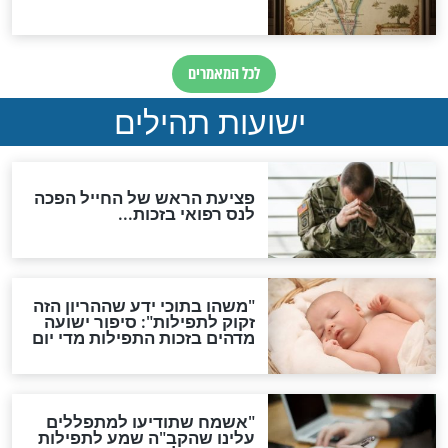
ות להמתקת הדינים וביטול
גזרות
סגולת ע"ב שמות הקודש
תפילה סגולית להמתקת
הדינים