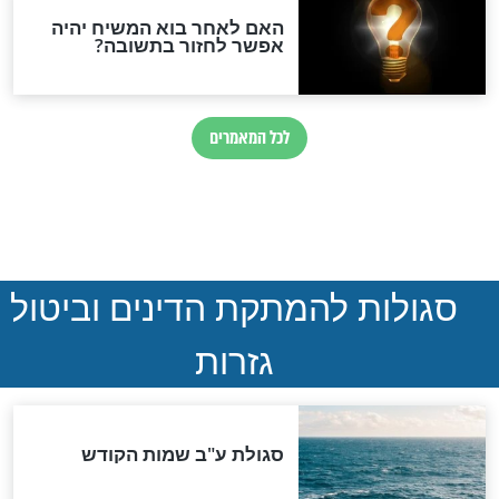
ואיראן: בלי שקיפות ועם הרבה
סימני שאלה
המסמך האבוד שנחשף
במרתפי מוסקבה: כתב היד
הנדיר של הרשב"ם התגלה
שורדת השואה שחוגגת 100:
"מודה לקב"ה על כל השנים"
"נביא בעיר": מכירת המחלה
לגוי והוספת השם חזקיהו