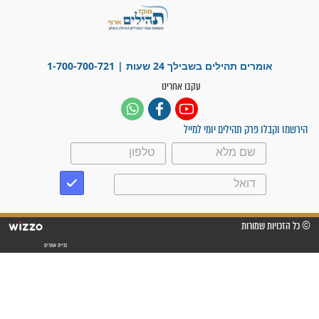
"משהו בתוכי ידע שההריון הזה
זקוק לתפילות": סיפור ישועה
מדהים בזכות התפילות מדי יום
"אשמח שתודיעו למתפללים
עלינו שהקב"ה שמע לתפילות
וחתמתי על חוזה עבודה אחרי
שנתיים של חיפוש!"
"לא להתייאש חס ושלום, גם
אם הזיווג עוד לא מגיע"