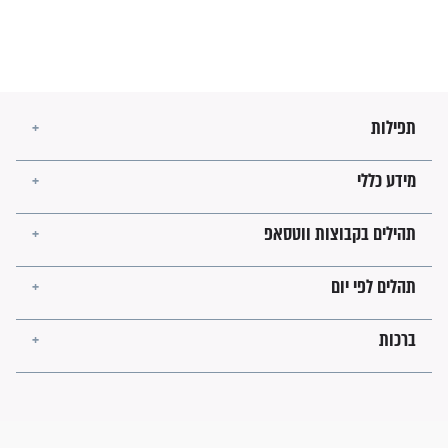
מה יהיו גבולות ארץ ישראל
בזמן הגאולה?
לכל המאמרים
ישועות תהילים
פציעת הראש של החייל הפכה
לנס רפואי בזכות...