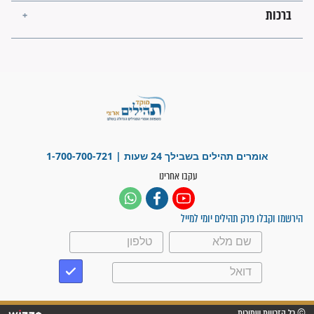
לכל המאמרים
ישועות תהילים
פציעת הראש של החייל הפכה
לנס רפואי בזכות...
"משהו בתוכי ידע שההריון הזה
זקוק לתפילות": סיפור ישועה
מדהים בזכות התפילות מדי יום