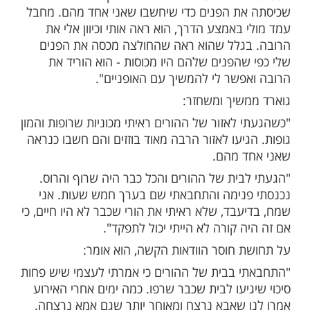
ות עוד תוכן חדש ומפתיע! התחברו לכל
מות שלנו בתהילים
בלחיצה כאן >>>​
בראיון לערוץ 7 סיפר גוני גודארד על סיפור הצלתו ביום
רא ביום שמחת תורה.
א חבר קיבוץ בדרום. בטבח נרצחו שני הוריו.
 היתה לנעול את הדלת ולהיות בממ"ד", הוא
אוד דאגתי להורים שלי אז לקחתי חולצה לבנה
ת הפנים כדי שיחשבו שאני אחד מהם. מחבל
באמצע הדרך, הוא ראה אותי וכיוון אלי את
גלל שהוא ראה שהחולצה מכסה את הפנים
שהפנים שלהם היו מכוסות - הוא הוריד את
פשר לי להמשיך עם האופניים".
שיך ומשחזר:
לאזור של ההורים ראיתי מכוניות שרופות והמון