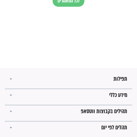
זהו החוק הקוסמי שמחייב את
חורבנה של איראן לפי ספר
הזוהר הקדוש
בנו של הבבא סאלי: "אלו
השניות האחרונות לפני מלחמה
עולמית"
מה יהיו גבולות ארץ ישראל
בזמן הגאולה?