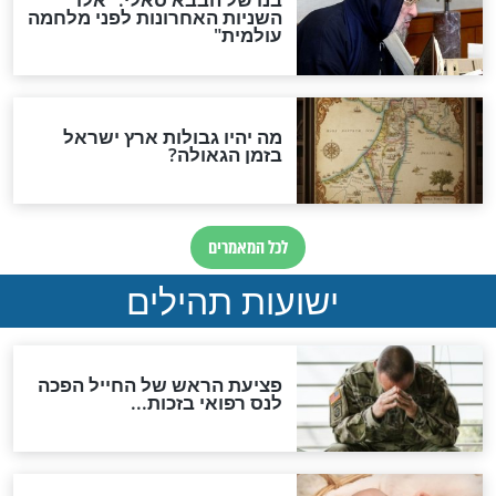
ות להמתקת הדינים וביטול
גזרות
סגולת ע"ב שמות הקודש
תפילה סגולית להמתקת
הדינים