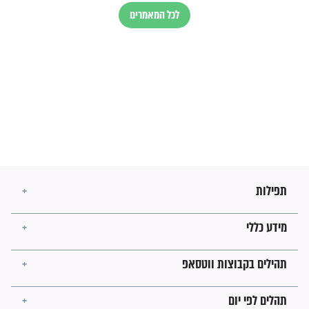
מה יהיו גבולות ארץ ישראל
בזמן הגאולה?
לכל המאמרים
ישועות תהילים
פציעת הראש של החייל הפכה
לנס רפואי בזכות...