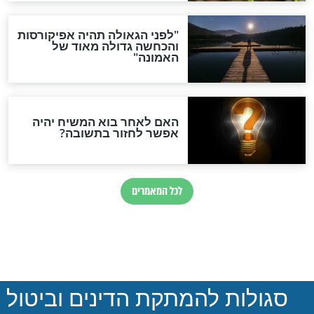
ההסכם החשאי של טראמפ
ואיראן: בלי שקיפות ועם הרבה
סימני שאלה
המסמך האבוד שנחשף
במרתפי מוסקבה: כתב היד
הנדיר של הרשב"ם התגלה
שורדת השואה שחוגגת 100:
"מודה לקב"ה על כל השנים"