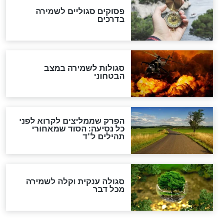
הרב שמואל אליהו: זה המפתח
לגאולה
זהו החוק הקוסמי שמחייב את
חורבנה של איראן לפי ספר
הזוהר הקדוש
בנו של הבבא סאלי: "אלו
השניות האחרונות לפני מלחמה
עולמית"