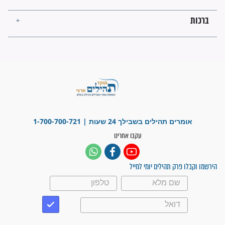
"משהו בתוכי ידע שההריון הזה
זקוק לתפילות": סיפור ישועה
מדהים בזכות התפילות מדי יום
"אשמח שתודיעו למתפללים
עלינו שהקב"ה שמע לתפילות
וחתמתי על חוזה עבודה אחרי
שנתיים של חיפוש!"
"לא להתייאש חס ושלום, גם
אם הזיווג עוד לא מגיע"
לכל המאמרים