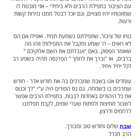
מות שלנו בתהילים
בלחיצה כאן >>>​
בוע כתוב "ועבדתם את ה' אלוקיכם, וברך את
 מימך". לכאורה, הפסוק מתחיל בלשון רבים -
ת השם אלוקיכם" - ומסיים בלשון יחיד, "וברך
.
ספר המאור ושמש, שאם האדם מקפיד להתפלל
 בתפילת הרבים ולא ביחידי – אזי מובטח לו
 יהיו מצויים, וגם יוכל לבטל ממנו גזירות קשות
ציבור, שתפילתם נשמעת תמיד. ואפילו אם הם
 – ה' שומע ומקבל את התפילות! וזהו מה
סוק. באם "ועבדתם את השם אלוקיכם "