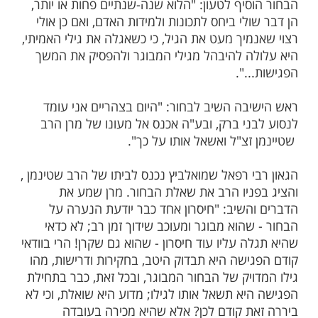
בהגיעו לגיל 37, הוצעה לו הצעת שידוך שעל פניה
נשמעה כמצוינת - נערה כבת 28 הצעירה ממנו ב-9
ת מידות טובות, צנועה ויראת ה'.
גישה עמה, ניגש הבחור אל ראש הישיבה,
י רפאל זצ"ל, ושאלו: "מן הסתם, במשך הפגישה
 אותי לגילי, וכדי לא להרתיע אותה, חשבתי
י לי 'לעגל' את הגיל, ולומר שהנני צעיר בכמה
לי האמיתי. האם מותר לי לנהוג כך?".
יף לטעון: "הלוא שנה-שנתיים פחות או יותר,
לי ביחס לתכונות ולמידות האדם, ואם כן אולי
מיך מעט את הגיל, כי כשאגלה את גילי האמיתי,
ה להיבהל מגילי המבוגר ולהפסיק את המשך