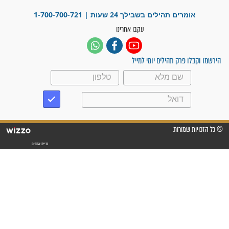
"משהו בתוכי ידע שההריון הזה
זקוק לתפילות": סיפור ישועה
מדהים בזכות התפילות מדי יום
"אשמח שתודיעו למתפללים
עלינו שהקב"ה שמע לתפילות
וחתמתי על חוזה עבודה אחרי
שנתיים של חיפוש!"
"לא להתייאש חס ושלום, גם
אם הזיווג עוד לא מגיע"