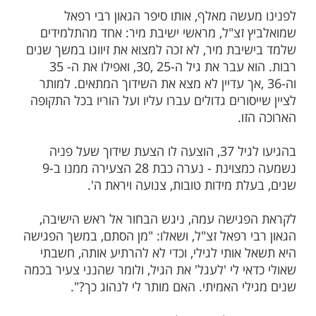
ות עוד תוכן חדש ומפתיע! התחברו לכל
מות שלנו בתהילים
בלחיצה כאן >>>​
שבוע נכתב "מדבר שקר תרחק".
עשה מאלף, אותו סיפר הגאון רבי רפאל
 זצ"ל, מראשי ישיבת מיר: אחד מהתלמידים
יבת מיר, לא זכה למצוא את זיווגו במשך שנים
רבות. הוא עבר את גיל ה-25 ,30, ואפילו את ה- 35
36 ,אך עדיין לא מצא את השידוך המתאים. למותר
סורים גדולים עברו עליו ועל הוריו בכל התקופה
זו.