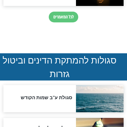
הותר לפרסום: לוחמי מילואים
נהרגו בדרום לבנון
ההסכם החשאי של טראמפ
ואיראן: בלי שקיפות ועם הרבה
סימני שאלה
המסמך האבוד שנחשף
במרתפי מוסקבה: כתב היד
הנדיר של הרשב"ם התגלה