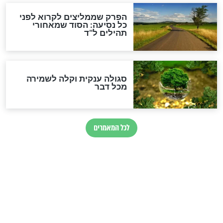
מיסטיקה וקבלה
הרב שמואל אליהו: זה המפתח
לגאולה
זהו החוק הקוסמי שמחייב את
חורבנה של איראן לפי ספר
הזוהר הקדוש
בנו של הבבא סאלי: "אלו
השניות האחרונות לפני מלחמה
עולמית"