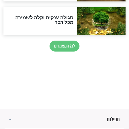
הרב שמואל אליהו: זה המפתח
לגאולה
זהו החוק הקוסמי שמחייב את
חורבנה של איראן לפי ספר
הזוהר הקדוש
בנו של הבבא סאלי: "אלו
השניות האחרונות לפני מלחמה
עולמית"
מה יהיו גבולות ארץ ישראל