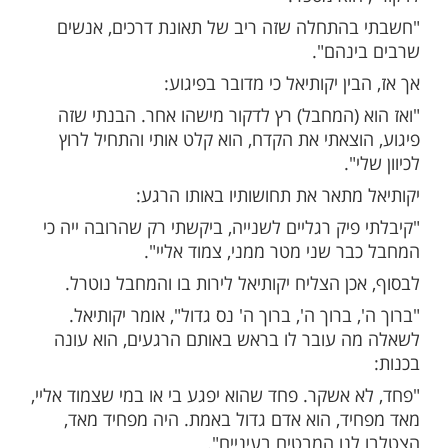
מספר שהוא עמד בתחנה שבה התחיל הפיגוע
ני שהוא (המחבל) הגיע", כדבריו.
בטלפון, אך השמש סינוורה אותו, ולכן הלך
נמצא מאחורי התחנה.
ין במחבל.
 בן אדם בריון, הר אדם, יוצא החוצה ומתחיל
הוא מספר.
התחלה שזה ריב של תאונת דרכים, אנשים
נהם".
ין יקותיאל כי מדובר בפיגוע:
 (המחבל) רץ לדקור מישהו אחר. הבנתי שזה
צאתי את הקדח, הוא קלט אותי והתחיל לרוץ
".