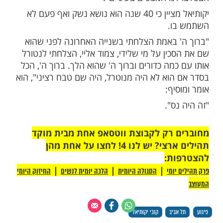
מתאר את תחושותיו באותו הרגע:
יק רגליים לשנייה, ביקשתי רק שהרובה ייה כי
ר שני מטר ממני, צמוד אליי".
ן הצליח יקותיאל לירות בו והמחבל נוטרל.
 ברוך ה', ברוך ה' נס גדול", אומר יקותיאל.
 עובר לו בראש באותם הרגעים, הוא עונה
 אשקר. פחד שהוא יפגע בי או במי שצמוד אליי,
ד, הוא אדם גדול באמת. היה מפחיד מאד,
נו המבטים בעיניים".
יקותיאל מציין כי 40 שנה הוא נושא נשק ואף פעם לא
ו.
 באמת הצלחתי בשנייה האחרונה לפני שהוא