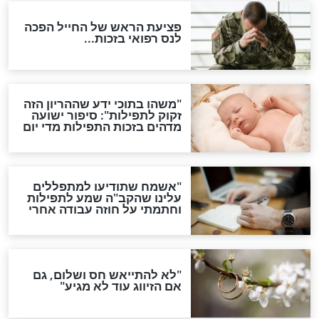
ות להמתקת הדינים וביטול
גזרות
סגולת ע"ב שמות הקודש
תפילה סגולית להמתקת
הדינים