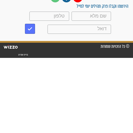
"אשמח שתודיעו למתפללים
עלינו שהקב"ה שמע לתפילות
וחתמתי על חוזה עבודה אחרי
שנתיים של חיפוש!"
"לא להתייאש חס ושלום, גם
אם הזיווג עוד לא מגיע"
לכל המאמרים
סגולות לשמירה והגנה