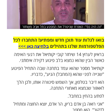
שלח לחבר
ס": האזרח שניטרל את המפגע בתל אביב משחזר
ות עוד תוכן חדש ומפתיע! התחברו לכל
מות שלנו בתהילים
בלחיצה כאן >>>​
בראיון לערוץ 14 שיחזר קובי יקותיאל את רגעי האימה
ן שהוא נמצא בלב פיגוע דקירה אימתני.