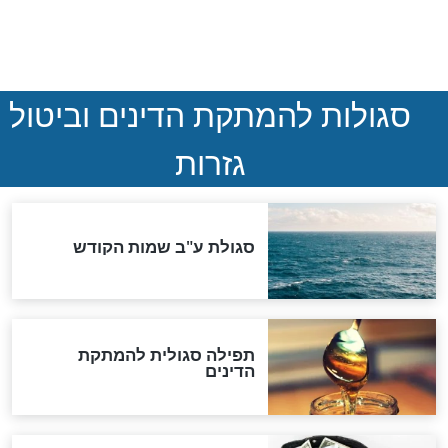
ההסכם החשאי של טראמפ
ואיראן: בלי שקיפות ועם הרבה
סימני שאלה
המסמך האבוד שנחשף
במרתפי מוסקבה: כתב היד
הנדיר של הרשב"ם התגלה
שורדת השואה שחוגגת 100:
"מודה לקב"ה על כל השנים"