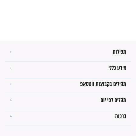
מה יהיו גבולות ארץ ישראל
בזמן הגאולה?
לכל המאמרים
ישועות תהילים
פציעת הראש של החייל הפכה
לנס רפואי בזכות...
"משהו בתוכי ידע שההריון הזה