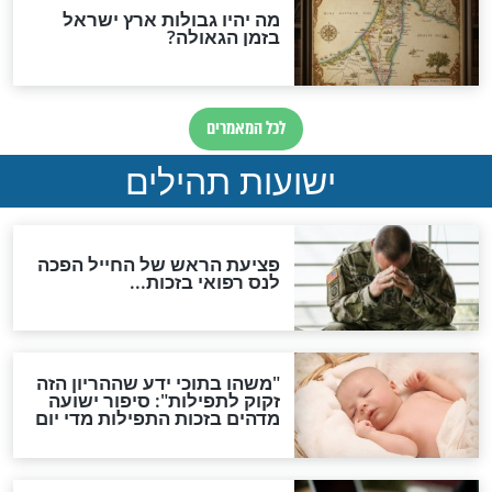
ות להמתקת הדינים וביטול
גזרות
סגולת ע"ב שמות הקודש
תפילה סגולית להמתקת
הדינים