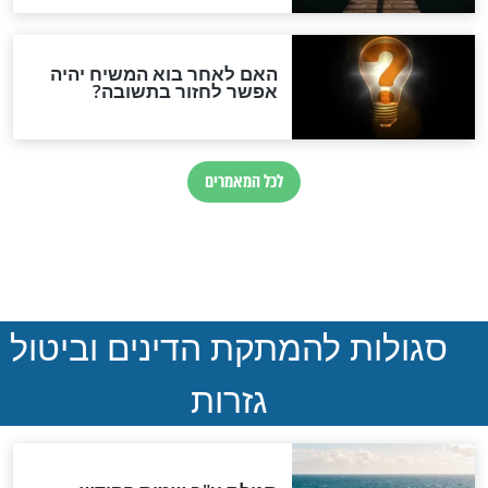
המסמך האבוד שנחשף
במרתפי מוסקבה: כתב היד
הנדיר של הרשב"ם התגלה
שורדת השואה שחוגגת 100:
"מודה לקב"ה על כל השנים"
"נביא בעיר": מכירת המחלה
לגוי והוספת השם חזקיהו
לרפואת הרב דב הכהן קוק