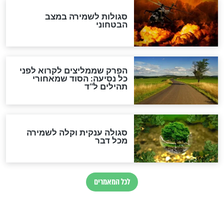
הרב שמואל אליהו: זה המפתח
לגאולה
זהו החוק הקוסמי שמחייב את
חורבנה של איראן לפי ספר
הזוהר הקדוש
בנו של הבבא סאלי: "אלו
השניות האחרונות לפני מלחמה
עולמית"