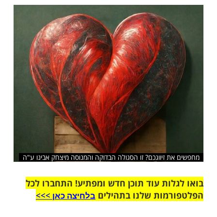
יווג, סגולה שמקורה ביצחק אבינו ע"ה! נסו
כו בע"ה לבשורות טובות
שלח לחבר