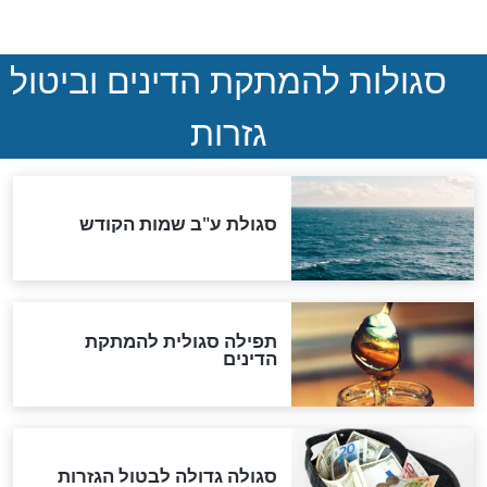
המסמך האבוד שנחשף
במרתפי מוסקבה: כתב היד
הנדיר של הרשב"ם התגלה
שורדת השואה שחוגגת 100:
"מודה לקב"ה על כל השנים"
לכל המאמרים
אחרית הימים