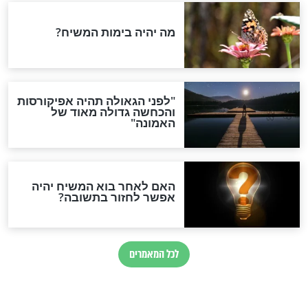
וֹ יְדוּעָה כַּמְּסֻגֶּלֶת
כָּל הַמִּתְפַּלֵּל - פִּרְקֵי תְּהִלִּים
לְזִוּוּג
חדשות יהדות
הותר לפרסום: לוחמי מילואים
נהרגו בדרום לבנון
ההסכם החשאי של טראמפ
ואיראן: בלי שקיפות ועם הרבה
סימני שאלה