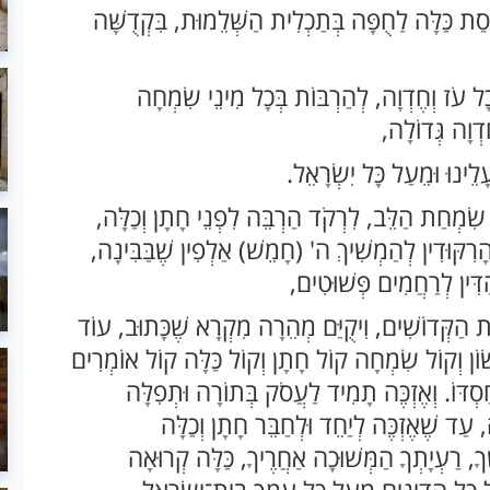
נָסַת כַּלָּה לַחֻפָּה בְּתַכְלִית הַשְּׁלֵמוּת, בִּקְדֻשָּׁה
ְכָל עֹז וְחֶדְוָה, לְהַרְבּוֹת בְּכָל מִינֵי שִׂמְחָה
דְוָה גְּדוֹלָה,
ָלֵינוּ וּמֵעַל כָּל יִשְׂרָאֵל.
דֵי שִׂמְחַת הַלֵּב, לִרְקֹד הַרְבֵּה לִפְנֵי חָתָן וְכַלָּה,
י הָרִקּוּדִין לְהַמְשִׁיךְ ה' (חָמֵשׁ) אַלְפִין שֶׁבַּבִּינָה,
הַדִּין לְרַחֲמִים פְּשׁוּטִים,
וֹת הַקְּדוֹשִׁים, וִיקֻיַּם מְהֵרָה מִקְרָא שֶׁכָּתוּב, עוֹד
ָשׂוֹן וְקוֹל שִׂמְחָה קוֹל חָתָן וְקוֹל כַּלָּה קוֹל אוֹמְרִים
סְדּוֹ. וְאֶזְכֶּה תָמִיד לַעֲסֹק בְּתוֹרָה וּתְפִלָּה
עַד שֶׁאֶזְכֶּה לְיַחֵד וּלְחַבֵּר חָתָן וְכַלָּה
, רַעְיָתְךָ הַמְּשׁוּכָה אַחֲרֶיךָ, כַּלָּה קְרוּאָה