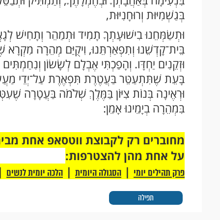
בִּנְעִימָה בְּאַהֲבָתְךָ וּבְחֶמְלָתֶךָ, וְתַמְתִּיק וּתְבַטֵּ
בְּגַשְׁמִיּוּת וְרוּחָנִיּוּת,
וּתְשַׂמְּחֵנוּ בִישׁוּעָתְךָ תָמִיד וּתְמַהֵר וְתָחִישׁ לְגָאֳ
בֵּית־קָדְשֵׁנוּ וְתִפְאַרְתֵּנוּ, וִיקֻיַּם מְהֵרָה מִקְרָא ש
וּזְקֵנִים יַחְדָּו. וְהָפַכְתִּי אֶבְלָם לְשָׂשׂוֹן וְנִחַמְתִּים 
בָּעֵת שֶׁתִּתְעַטֵּר בַּעֲטֶרֶת תִּפְאֶרֶת עַל־יְדֵי מַעֲשׂ
וּרְאֶינָה בְּנוֹת צִיּוֹן בַּמֶּלֶךְ שְׁלֹמֹה בַּעֲטָרָה שֶׁעִטְּ
בִּמְהֵרָה בְיָמֵינוּ אָמֵן:
על אחת מהן להצטרפות:
|
|
|
פרק תהילים יומי
הסגולה היומית
הלכה יומית לנשים
תפילה