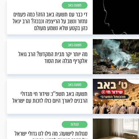
תשעה באב
די כבר עם תשעה באב הזה! כמה פעמים
נחזור ונשב על הריצפה ונבכה? הרב יגאל
כהן בקטע שלא נשמע מעולם
תשעה באב
מה יותר יקר מבית המקדש? הרב גואל
אלקריף מגלה את הסוד
תשעה באב
תשעה באב תשפ''ו: שידור חי מגדולי
הרבנים לאורך היום כולו לזכות עם ישראל
סגולות
סגולות לישועה: מה גילו לנו גדולי ישראל