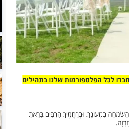
חברו לכל הפלטפורמות שלנו בתהילים
ַשִּׂמְחָה בִּמְעוֹנֶךָ, וּבְרַחֲמֶיךָ הָרַבִּים בָּרָאתָ
ֶדְוָה.