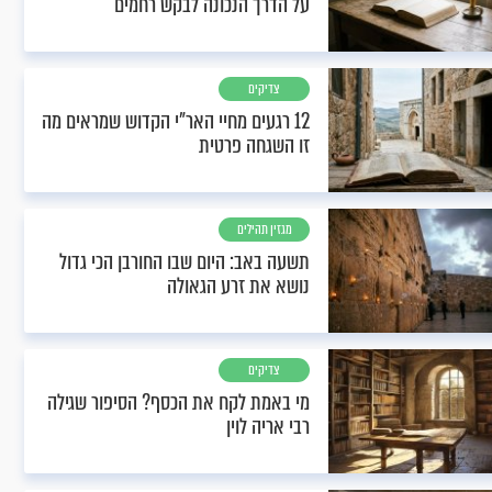
על הדרך הנכונה לבקש רחמים
צדיקים
12 רגעים מחיי האר"י הקדוש שמראים מה
זו השגחה פרטית
מגזין תהילים
תשעה באב: היום שבו החורבן הכי גדול
נושא את זרע הגאולה
צדיקים
מי באמת לקח את הכסף? הסיפור שגילה
רבי אריה לוין