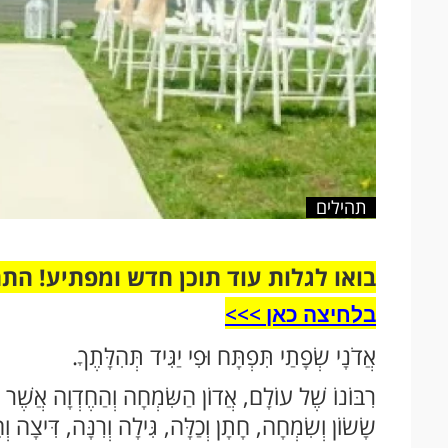
תהילים
בואו לגלות עוד תוכן חדש ומפתיע! הת
בלחיצה כאן >>>​
אֲדֹנָי שְׂפָתַי תִּפְתָּח וּפִי יַגִּיד תְּהִלָּתֶךָ.
רִבּוֹנוֹ שֶׁל עוֹלָם, אֲדוֹן הַשִּׂמְחָה וְהַחֶדְוָה אֲשֶׁר ה
שָׂשׂוֹן וְשִׂמְחָה, חָתָן וְכַלָּה, גִּילָה וְרִנָּה, דִּיצָה וְח