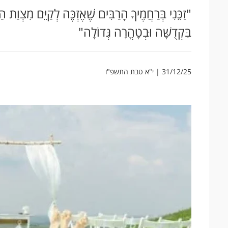
"זַכֵּנִי בְּרַחֲמֶיךָ הָרַבִּים שֶׁאֶזְכֶּה לְקַיֵּם מִצְוַת 
בִּקְדֻשָּׁה וּבְטָהֳרָה גְּדוֹלָה"
31/12/25 | י"א טבת התשפ"ו