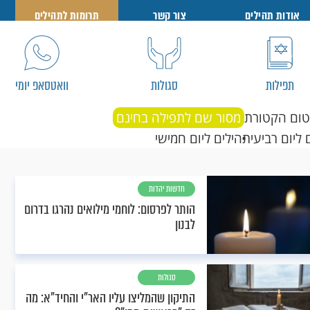
אודות תהילים
צור קשר
תרומות לתהילים
תפילות
סגולות
וואטסאפ יומי
טום הקטורת
מסור שם לתפילה בחינם
 ליום רביעי
תהילים ליום חמישי
חדשות יהדות
הותר לפרסום: לוחמי מילואים נהרגו בדרום
לבנון
סגולות
התיקון שהמליצו עליו האר"י והחיד"א: מה