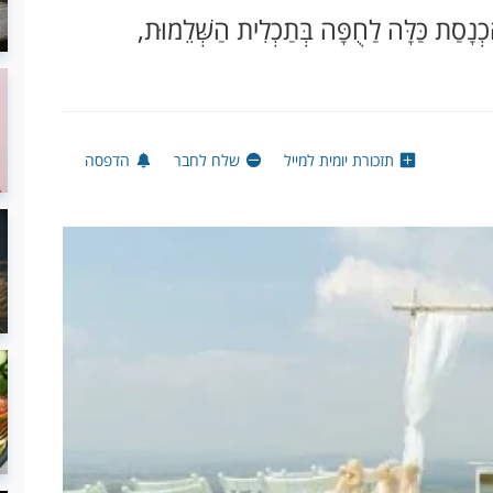
הַכְנָסַת כַּלָּה לַחֻפָּה בְּתַכְלִית הַשְּׁלֵמוּת,
תזכורת יומית למייל
שלח לחבר
הדפסה