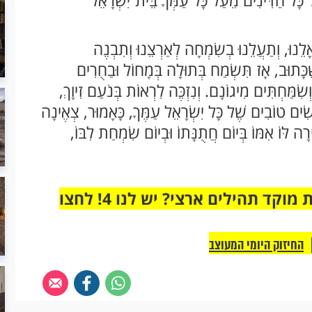
ל כָּל הַדִּינִים מֵעַל כָּל עַמְּךָ בֵּית־יִשְׂרָאֵל
לֵנוּ, וְתַעֲלֵנוּ בְשִׂמְחָה לְאַרְצֵנוּ וְתִבְנֶה
ֶׁכָּתוּב, אָז תִּשְׂמַח בְּתוּלָה בְּמָחוֹל וּבַחֻרִים
וְשִׂמַּחְתִּים מִיגוֹנָם. וְנִזְכֶּה לִרְאוֹת בְּנֹעַם זִיוָךְ,
ִים טוֹבִים שֶׁל כָּל יִשְׂרָאֵל עַמֶּךָ, כָּאָמוּר, צְאֶינָה
רָה לּוֹ אִמּוֹ בְּיוֹם חֲתֻנָּתוֹ וּבְיוֹם שִׂמְחַת לִבּוֹ,
מחוברים רק לקבוצת ווטסאפ אחת מבית מוקד תהילים ארצי? יש לנו 4! לחצו
החיזוק היומי המעוצב