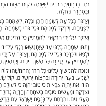
זַכֵּנִי בְּרַחֲמֶיךָ הָרַבִּים שֶׁאֶזְכֶּה לְקַיֵּם מִצְוַת הַכְ
וּבְטָהֳרָה גְּדוֹלָה,
וְאֶזְכֶּה בְּכָל עֵת לְשַׂמֵּחַ חָתָן וְכַלָּה, לְשַׂמְּחָם בּ
לִפְנֵיהֶם, וְלִרְקֹד לִפְנֵיהֶם בְּכָל כֹּחִי בְּשִׂמְחָה וְחֶ
וְאֶזְכֶּה עַל־יְדֵי הָרִקּוּדִין לְהַמְתִּיק כָּל הַדִּינִים מֵע
וְתִתֵּן שִׂמְחָה בְּלִבִּי עַד שֶׁיִּתְנַשְּׂאוּ רַגְלַי עַל־יְ
וּלְפַזֵּז וּלְכַרְכֵּר בְּכָל עֹז לִפְנֵיהֶם, וְאֶזְכֶּה עַל־יְדֵ
לְהַמְתִּיק עַל־יְדֵי־זֶה כָּל הַשַּׁךְ דִּינִים, וְיִתְהַפֵּךְ 
וְנִזְכֶּה לְהַמְשִׁיךְ עָלֵינוּ כָּל הַה' (הַחֲמִשָּׁה) קוֹל
יִשָּׁמַע, בְּעָרֵי יְהוּדָה וּבְחֻצוֹת יְרוּשָׁלַיִם, קוֹל שׂ
הוֹדוּ אֶת יְהֹוָה צְבָאוֹת כִּי טוֹב יְהֹוָה כִּי לְעוֹלָם חַ
וּצְדָקָה וּמַעֲשִׂים טוֹבִים בְּשִׂמְחָה וְחֶדְוָה גְּדוֹלָה, 
הָעֶלְיוֹנִים. וּתְרַחֵם עַל כְּנֶסֶת יִשְׂרָאֵל עַם קָדְשֶׁךָ