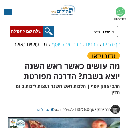
שלח שם לתפילה
רבנים
הרב יצחק יוסף
מה עושים כאשר
ה יוצא בשבת? הדרכה מפורטת
ידאו
שים כאשר ראש השנה
בשבת? הדרכה מפורטת
 יוסף | הלכות ראש השנה ועצות לזכות ביום