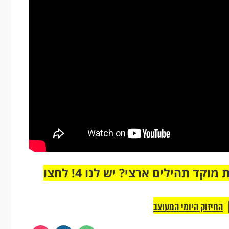
מחוברים רק לקבוצת ווטסאפ אחת מבית מוקד תהילים ארצי? יש לנו 4! לחצו
החיזוק היומי המעוצב