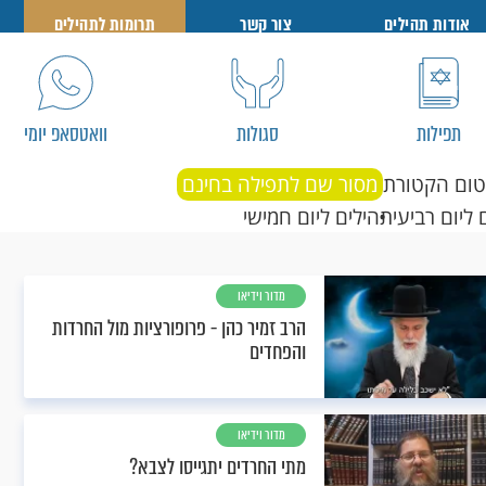
אודות תהילים
צור קשר
תרומות לתהילים
תפילות
סגולות
וואטסאפ יומי
טום הקטורת
מסור שם לתפילה בחינם
 ליום רביעי
תהילים ליום חמישי
מדור וידיאו
הרב זמיר כהן - פרופורציות מול החרדות
והפחדים
מדור וידיאו
מתי החרדים יתגייסו לצבא?