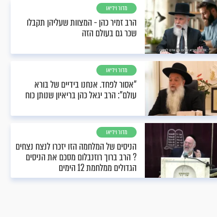
מדור וידיאו
הרב זמיר כהן - המצוות שעליהן תקבלו
שכר גם בעולם הזה
מדור וידיאו
"אסור לפחד. אנחנו בידיים של בורא
עולם": הרב יגאל כהן בריאיון שנותן כוח
מדור וידיאו
הניסים של המלחמה הזו יזכרו לנצח נצחים
? הרב ברוך רוזנבלום מסכם את הניסים
הגדולים ממלחמת 12 הימים