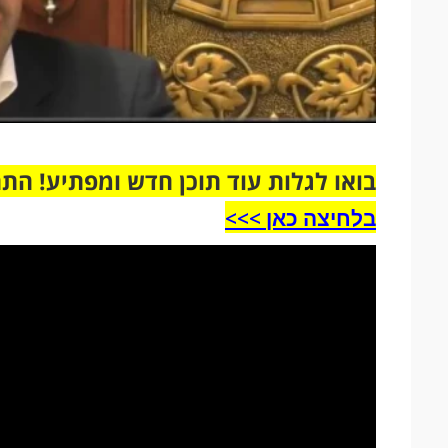
בואו לגלות עוד תוכן חדש ומפתיע! הת
בלחיצה כאן >>>​