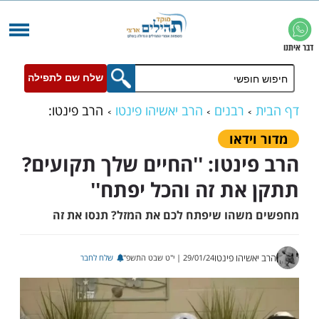
שלח שם לתפילה
רבנים
הרב יאשיהו פינטו
הרב פינטו:
לך תקועים? תתקן את זה והכל יפתח''
ידאו
ינטו: ''החיים שלך תקועים?
את זה והכל יפתח''
שהו שיפתח לכם את המזל? תנסו את זה