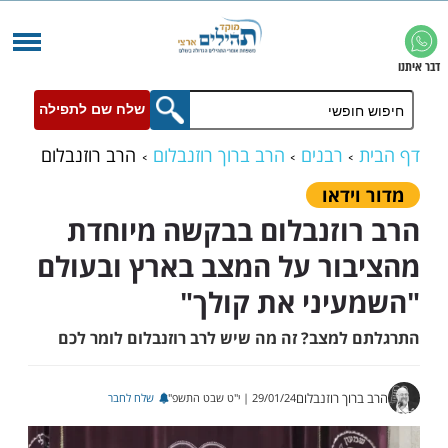
שלח שם לתפילה
רבנים
הרב ברוך רוזנבלום
הרב רוזנבלום
וחדת מהציבור על המצב בארץ ובעולם
ידאו
וזנבלום בבקשה מיוחדת
 את קולך"
ור על המצב בארץ ובעולם
יני את קולך"
למצב? זה מה שיש לרב רוזנבלום לומר לכם