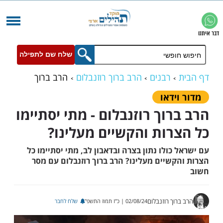
שלח שם לתפילה
רבנים
הרב ברוך רוזנבלום
הרב ברוך
- מתי יסתיימו כל הצרות והקשיים מעלינו?
ידאו
רוך רוזנבלום - מתי יסתיימו
רות והקשיים מעלינו?
כולו נתון בצרה ובדאבון לב, מתי יסתיימו כל
קשיים מעלינו? הרב ברוך רוזנבלום עם מסר