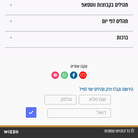
פציעת הראש של החייל הפכה
לנס רפואי בזכות...
"משהו בתוכי ידע שההריון הזה
זקוק לתפילות": סיפור ישועה
מדהים בזכות התפילות מדי יום
"אשמח שתודיעו למתפללים
עלינו שהקב"ה שמע לתפילות
וחתמתי על חוזה עבודה אחרי
שנתיים של חיפוש!"