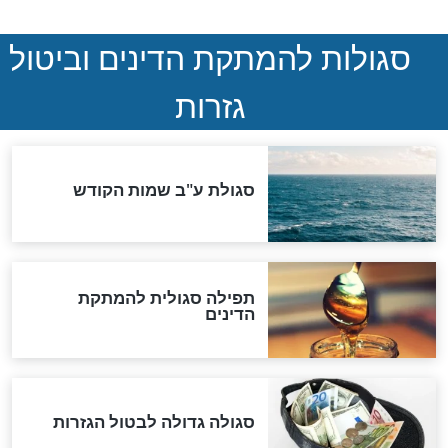
המסמך האבוד שנחשף
במרתפי מוסקבה: כתב היד
הנדיר של הרשב"ם התגלה
שורדת השואה שחוגגת 100:
"מודה לקב"ה על כל השנים"
לכל המאמרים
אחרית הימים