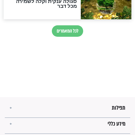
בנו של הבבא סאלי: "אלו
השניות האחרונות לפני מלחמה
עולמית"
מה יהיו גבולות ארץ ישראל
בזמן הגאולה?
לכל המאמרים
ישועות תהילים