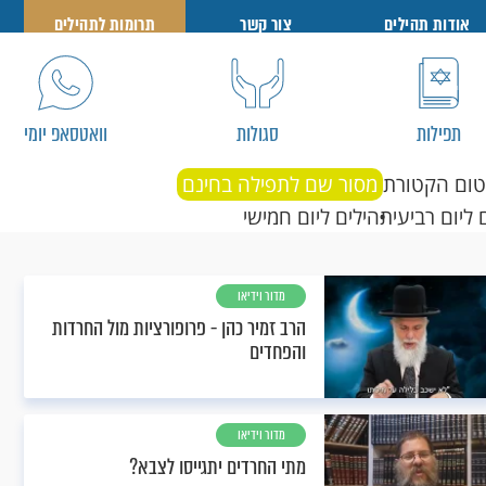
אודות תהילים
צור קשר
תרומות לתהילים
תפילות
סגולות
וואטסאפ יומי
טום הקטורת
מסור שם לתפילה בחינם
 ליום רביעי
תהילים ליום חמישי
מדור וידיאו
הרב זמיר כהן - פרופורציות מול החרדות
והפחדים
מדור וידיאו
מתי החרדים יתגייסו לצבא?