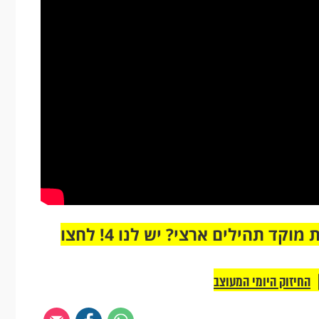
מחוברים רק לקבוצת ווטסאפ אחת מבית מוקד תהילים ארצי? יש לנו 4! לחצו
החיזוק היומי המעוצב