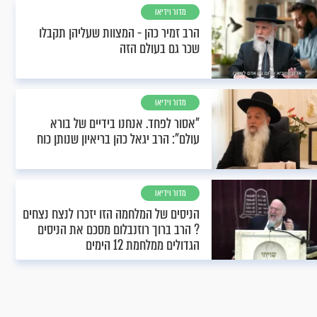
מדור וידיאו
הרב זמיר כהן - המצוות שעליהן תקבלו
שכר גם בעולם הזה
מדור וידיאו
"אסור לפחד. אנחנו בידיים של בורא
עולם": הרב יגאל כהן בריאיון שנותן כוח
מדור וידיאו
הניסים של המלחמה הזו יזכרו לנצח נצחים
? הרב ברוך רוזנבלום מסכם את הניסים
הגדולים ממלחמת 12 הימים