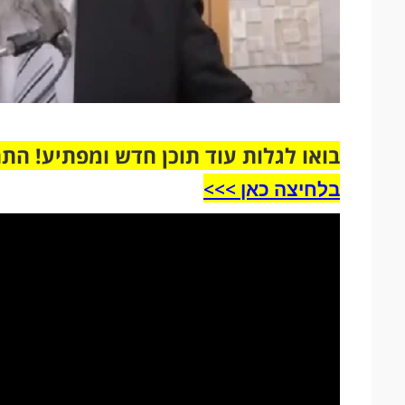
בואו לגלות עוד תוכן חדש ומפתיע! הת
בלחיצה כאן >>>​