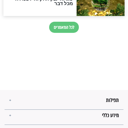
בנו של הבבא סאלי: "אלו
השניות האחרונות לפני מלחמה
עולמית"
מה יהיו גבולות ארץ ישראל
בזמן הגאולה?
לכל המאמרים
ישועות תהילים