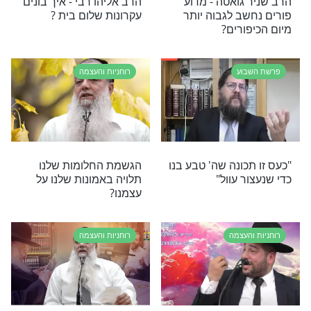
והעצמה
חון
שלום בית