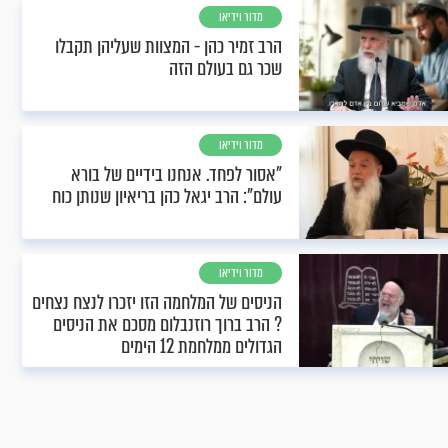
מדור וידיאו
הרב זמיר כהן - המצוות שעליהן תקבלו
שכר גם בעולם הזה
מדור וידיאו
"אסור לפחד. אנחנו בידיים של בורא
עולם": הרב יגאל כהן בריאיון שנותן כוח
מדור וידיאו
הניסים של המלחמה הזו יזכרו לנצח נצחים
? הרב ברוך רוזנבלום מסכם את הניסים
הגדולים ממלחמת 12 הימים