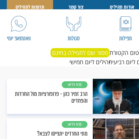
אודות תהילים
צור קשר
תרומות לתהילים
תפילות
סגולות
וואטסאפ יומי
טום הקטורת
מסור שם לתפילה בחינם
 ליום רביעי
תהילים ליום חמישי
מדור וידיאו
הרב זמיר כהן - פרופורציות מול החרדות
והפחדים
מדור וידיאו
מתי החרדים יתגייסו לצבא?