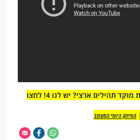
מחוברים רק לקבוצת ווטסאפ אחת מבית מוקד תהילים ארצי? יש לנו 4! לחצו
החיזוק היומי המעוצב