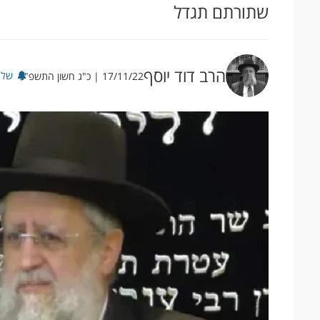
שתורתם תגדל
הרב דוד יוסף
שלח
17/11/22 | כ"ג חשון התשפ"ג