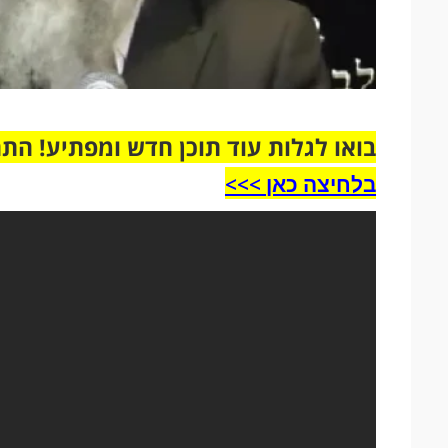
בואו לגלות עוד תוכן חדש ומפתיע! הת
בלחיצה כאן >>>​