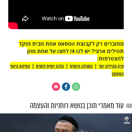
 רק לקבוצת ווטסאפ אחת מבית מוקד
תהילים ארצי? יש לנו 4! לחצו על אחת מהן