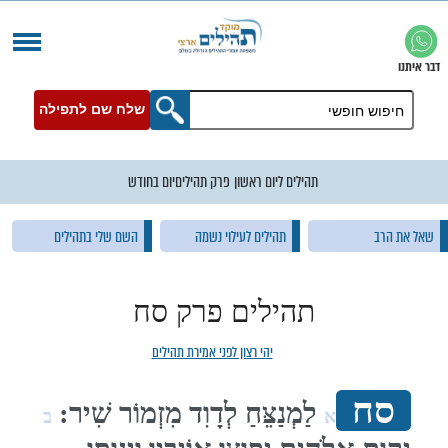
שלח שם לתפילה
פרק תהילים
יום בחודש
שמה
השם שלי בתהילים
תהילים לרפואה
תהילים פרק סח
יהי רצון לפני אמירת תהילים