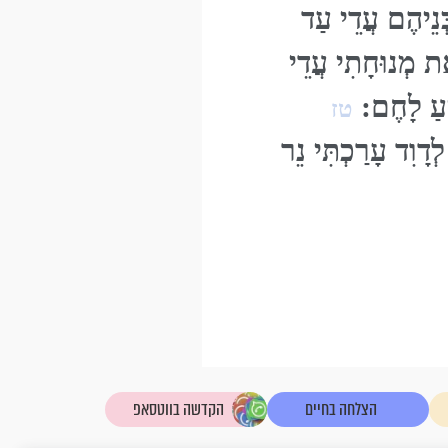
ְּנֵיהֶם עֲדֵי עַד
 מְנוּחָתִי עֲדֵי
ִּיעַ לָחֶם:
טז
דָוִד עָרַכְתִּי נֵר
הצלחה בחיים
הקדשה בווטסאפ