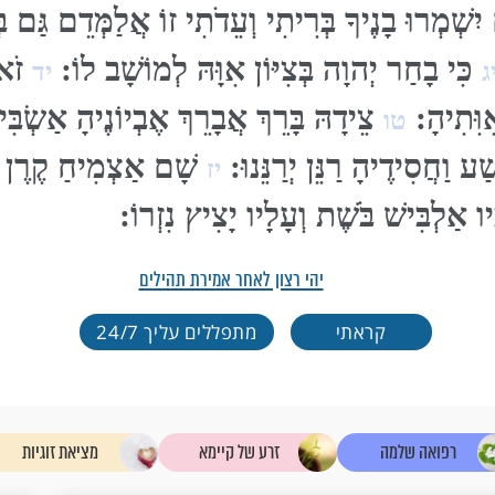
שְׁמְרוּ בָנֶיךָ בְּרִיתִי וְעֵדֹתִי זוֹ אֲלַמְּדֵם גַּם ב
כִּי בָחַר יְהוָה בְּצִיּוֹן אִוָּהּ לְמוֹשָׁב לוֹ:
זֹאת
ג
יד
וִּתִיהָ:
צֵידָהּ בָּרֵךְ אֲבָרֵךְ אֶבְיוֹנֶיהָ אַשְׂב
טו
ַׁע וַחֲסִידֶיהָ רַנֵּן יְרַנֵּנוּ:
שָׁם אַצְמִיחַ קֶרֶן לְ
יז
ו אַלְבִּישׁ בֹּשֶׁת וְעָלָיו יָצִיץ נִזְרוֹ:
יהי רצון לאחר אמירת תהילים
קראתי
מתפללים עליך 24/7
רפואה שלמה
זרע של קיימא
מציאת זוגיות