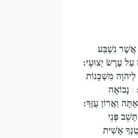
ֲשֶׁר נִשְׁבַּע
ַל עֶרֶשׂ יְצוּעָי:
יהוָה מִשְׁכָּנוֹת
:
נָבוֹאָה
ז
תָּה וַאֲרוֹן עֻזֶּךָ:
ָּשֵׁב פְּנֵי
טְנְךָ אָשִׁית