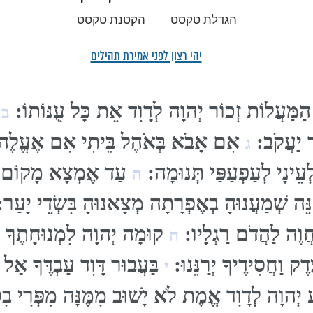
הגדלת טקסט
הקטנת טקסט
יהי רצון לפני אמירת תהילים
ַמַּעֲלוֹת זְכוֹר יְהוָה לְדָוִד אֵת כָּל עֻנּוֹתוֹ:
א
ב
ר יַעֲקֹב:
אִם אָבֹא בְּאֹהֶל בֵּיתִי אִם אֶעֱלֶה ע
ג
ֵינָי לְעַפְעַפַּי תְּנוּמָה:
עַד אֶמְצָא מָקוֹם לַ
ה
ֵּה שְׁמַעֲנוּהָ בְאֶפְרָתָה מְצָאנוּהָ בִּשְׂדֵי יָעַר
ַּחֲוֶה לַהֲדֹם רַגְלָיו:
קוּמָה יְהוָה לִמְנוּחָתֶךָ אַ
ח
ֶדֶק וַחֲסִידֶיךָ יְרַנֵּנוּ:
בַּעֲבוּר דָּוִד עַבְדֶּךָ אַל ת
י
ע יְהוָה לְדָוִד אֱמֶת לֹא יָשׁוּב מִמֶּנָּה מִפְּרִי בִ