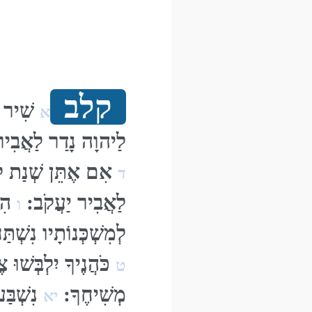
קלב
שִׁיר ה
א
לַיהוָה נָדַר לַאֲבִי
אִם אֶתֵּן שְׁנַת לְע
ד
לַאֲבִיר יַעֲקֹב:
הִנ
ו
לְמִשְׁכְּנוֹתָיו נִשְׁת
כֹּהֲנֶיךָ יִלְבְּשׁוּ צ
ט
מְשִׁיחֶךָ:
נִשְׁבַּ
יא