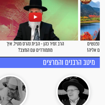
ל. איך
הרב זמיר כהן - איך לגדל ילדים עם ביטחון
עצמי?
מיטב הרבנים והמרצים