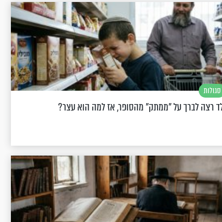
סגולות
ד רצה לברך על "ממתק" מהסופר, אז למה הוא עצר?