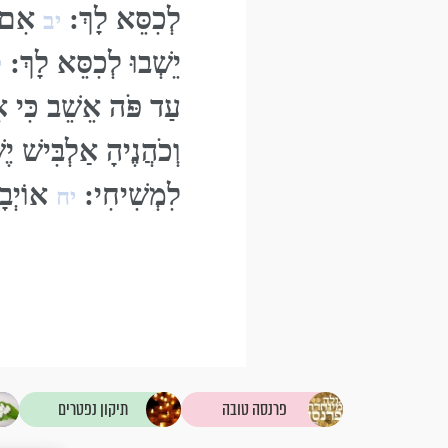
לְכִסֵּא לָךְ:
אִם יִ
יב
יֵשְׁבוּ לְכִסֵּא לָךְ:
י
עַד פֹּה אֵשֵׁב כִּי אִ
וְכֹהֲנֶיהָ אַלְבִּישׁ יֶש
לִמְשִׁיחִי:
אוֹיְבָי
יח
פרנסה טובה
תיקון נפטרים