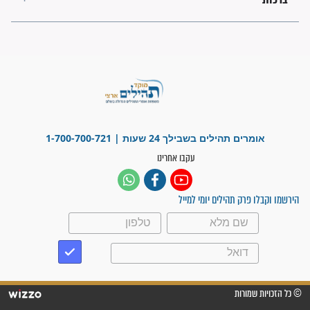
לכל המאמרים
ישועות תהילים
פציעת הראש של החייל הפכה
לנס רפואי בזכות...
"משהו בתוכי ידע שההריון הזה
זקוק לתפילות": סיפור ישועה
מדהים בזכות התפילות מדי יום
"אשמח שתודיעו למתפללים