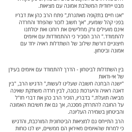
ות עוד תוכן חדש ומפתיע! התחברו לכל
מות שלנו בתהילים
בלחיצה כאן >>>​
ו, כאשר הדי המלחמה מהדהדים ברקע וחששות
פה איראנית ממלאים את השיח הציבורי, מצא
כהן לנכון להתייחס באופן ישיר לסוגיה הבוערת.
וחדת שהעביר השבוע, התייחס הרב כהן
רבים המקננים בלב הציבור, וסיפק נקודת
דית המשלבת אמונה עם מציאות.
ם בתקופה מאתגרת," פתח הרב כהן את דבריו
 שומעיו, "אך חשוב לזכור שהפחד והחרדה
לים ורק מחלישים את רוחנו ואת יכולתנו
" הרב הסביר כי ההתמודדות עם איומים
 דורשת שילוב של השתדלות ראויה יחד עם
טחון.