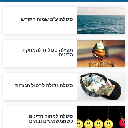
המסמך האבוד שנחשף
במרתפי מוסקבה: כתב היד
הנדיר של הרשב"ם התגלה
שורדת השואה שחוגגת 100:
"מודה לקב"ה על כל השנים"
לכל המאמרים
אחרית הימים