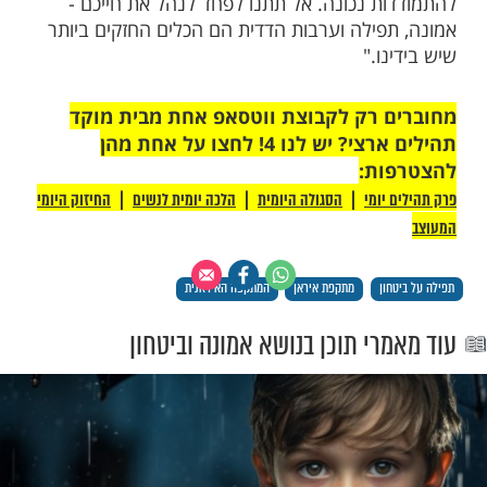
ונות המרכזיים שהדגיש הרב בשיחתו הוא
עתות משבר ואי-ודאות, ישנה הזדמנות לצמיחה
להתחזקות באמונה. "כאשר אדם חש מאוים,"
 "זהו הזמן האידיאלי להתחבר אל הקב"ה
כל בידיו."
יו, שיתף הרב זמיר כהן מניסיונו האישי וסיפר
ת מתח ביטחוני קודמות, ראה בעיניו כיצד
תחזקות הרוחנית של הציבור הביאה לתחושת
ווה. "ההיסטוריה היהודית מלמדת אותנו שעם
יד צמח מתוך המשברים והאתגרים," הזכיר.
" סיכם הרב, "כולנו צריכים לזכור שלצד
 הפיזית, ההתחזקות הרוחנית היא המפתח