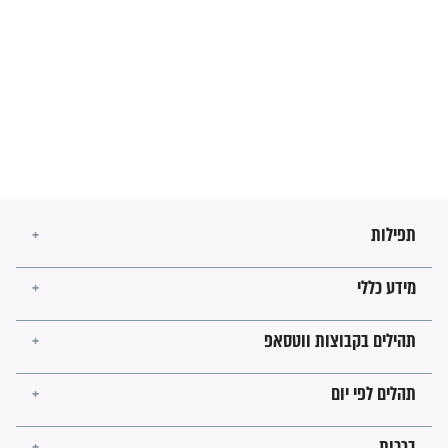
זהו החוק הקוסמי שמחייב את
חורבנה של איראן לפי ספר
הזוהר הקדוש
בנו של הבבא סאלי: "אלו
השניות האחרונות לפני מלחמה
עולמית"
מה יהיו גבולות ארץ ישראל
בזמן הגאולה?