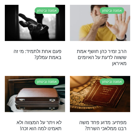
חון
אמונה וביטחון
ייל קיבל על עצמו
אז מי באמת אשם במצב של
ה -שהצילה את
המלחמה?
חון
אמונה וביטחון