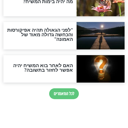
באב
חדשות יהדות
הותר לפרסום: לוחמי מילואים
נהרגו בדרום לבנון
ההסכם החשאי של טראמפ
ואיראן: בלי שקיפות ועם הרבה
סימני שאלה
המסמך האבוד שנחשף
במרתפי מוסקבה: כתב היד