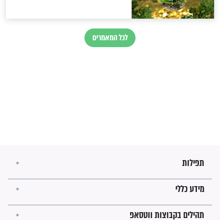
בנו של הבבא סאלי: "אלו
השניות האחרונות לפני מלחמה
עולמית"
מה יהיו גבולות ארץ ישראל
בזמן הגאולה?
לכל המאמרים
ישועות תהילים