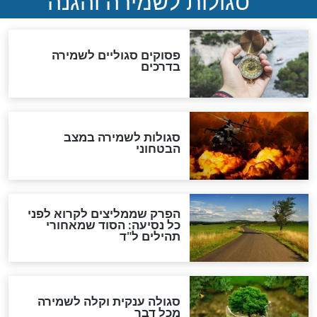
לכל המאמרים
מיסטיקה וקבלה
הרב שמואל אליהו: זה המפתח
לגאולה
זהו החוק הקוסמי שמחייב את
חורבנה של איראן לפי ספר
הזוהר הקדוש