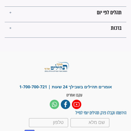
פציעת הראש של החייל הפכה
לנס רפואי בזכות...
"משהו בתוכי ידע שההריון הזה
זקוק לתפילות": סיפור ישועה
מדהים בזכות התפילות מדי יום
"אשמח שתודיעו למתפללים
עלינו שהקב"ה שמע לתפילות
וחתמתי על חוזה עבודה אחרי
שנתיים של חיפוש!"