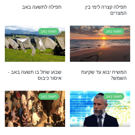
באב
ת ציפורניים - הם חלק מהדברים המותרים בשבוע שחל
ב
תשעה באב