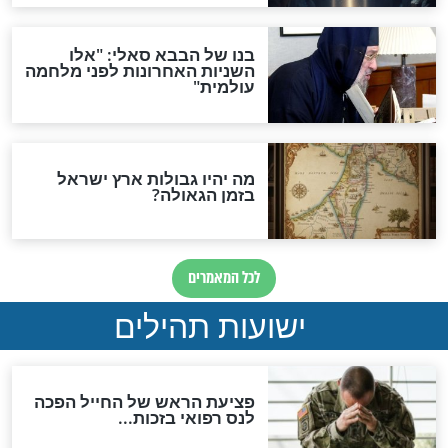
לכל המאמרים
ות להמתקת הדינים וביטול
גזרות
סגולת ע"ב שמות הקודש