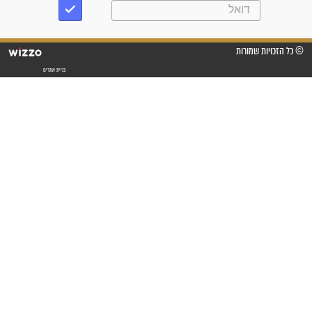
"לא להתייאש חס ושלום, גם
אם הזיווג עוד לא מגיע"
לכל המאמרים
סגולות לשמירה והגנה
פסוקים סגוליים לשמירה
בדרכים