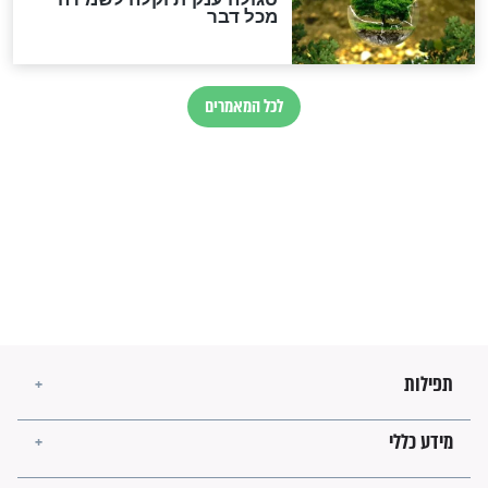
בנו של הבבא סאלי: "אלו
השניות האחרונות לפני מלחמה
עולמית"
מה יהיו גבולות ארץ ישראל
בזמן הגאולה?
לכל המאמרים
ישועות תהילים