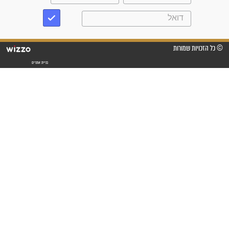
"לא להתייאש חס ושלום, גם
אם הזיווג עוד לא מגיע"
לכל המאמרים
סגולות לשמירה והגנה
פסוקים סגוליים לשמירה
בדרכים