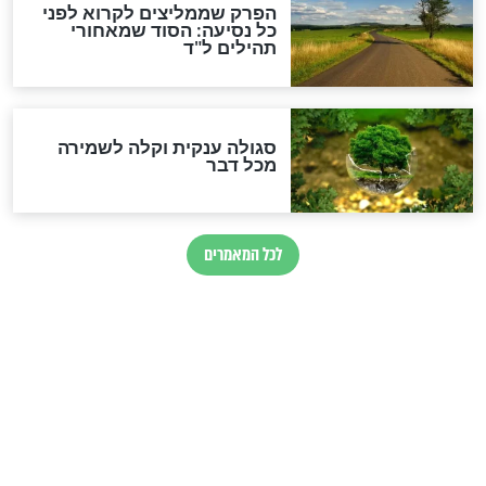
מיסטיקה וקבלה
הרב שמואל אליהו: זה המפתח
לגאולה
זהו החוק הקוסמי שמחייב את
חורבנה של איראן לפי ספר
הזוהר הקדוש
בנו של הבבא סאלי: "אלו
השניות האחרונות לפני מלחמה
עולמית"