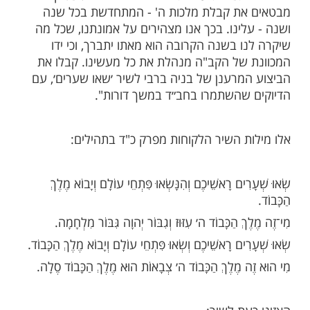
א " שאו שערים" ומכניס אותנו לאוירת ימי ראש
מים הנוראים שאנו עומדים בפתחם.
בתיאור השיר:
של הניגון המפורסם ׳שאו שערים׳ הם מארבעת
האחרונים של פרק כ״ד בתהלים, אותם אנו
תפילות ערבית של הימים הנוראים. פסוקים אלו
ת קבלת מלכות ה' - המתחדשת בכל שנה
ינו. בכך אנו מצהירים על אמונתנו, שכל מה
 בשנה הקרובה הוא מאתו יתברך, וכי ידו
של הקב"ה מנהלת את כל מעשינו. קבלו את
מרענן של בניה ברבי לשיר ׳שאו שערים׳, עם
שהשתמרו בחב״ד במשך דורות".