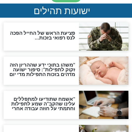
ות להמתקת הדינים וביטול
גזרות
סגולת ע"ב שמות הקודש
תפילה סגולית להמתקת
הדינים