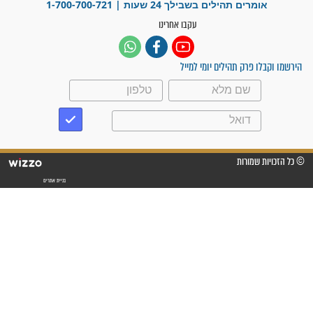
"משהו בתוכי ידע שההריון הזה
זקוק לתפילות": סיפור ישועה
מדהים בזכות התפילות מדי יום
"אשמח שתודיעו למתפללים
עלינו שהקב"ה שמע לתפילות
וחתמתי על חוזה עבודה אחרי
שנתיים של חיפוש!"
"לא להתייאש חס ושלום, גם
אם הזיווג עוד לא מגיע"