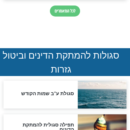
הותר לפרסום: לוחמי מילואים
נהרגו בדרום לבנון
ההסכם החשאי של טראמפ
ואיראן: בלי שקיפות ועם הרבה
סימני שאלה
המסמך האבוד שנחשף
במרתפי מוסקבה: כתב היד
הנדיר של הרשב"ם התגלה
שורדת השואה שחוגגת 100: