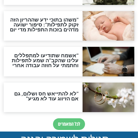
ות להמתקת הדינים וביטול
גזרות
סגולת ע"ב שמות הקודש
תפילה סגולית להמתקת
הדינים