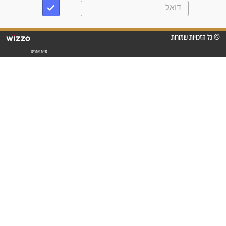
מדהים בזכות התפילות מדי יום
"אשמח שתודיעו למתפללים
עלינו שהקב"ה שמע לתפילות
וחתמתי על חוזה עבודה אחרי
שנתיים של חיפוש!"
"לא להתייאש חס ושלום, גם
אם הזיווג עוד לא מגיע"
לכל המאמרים