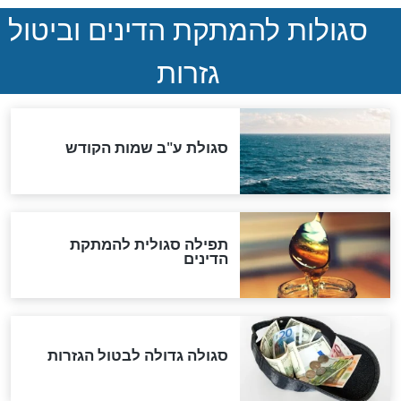
ההסכם החשאי של טראמפ
ואיראן: בלי שקיפות ועם הרבה
סימני שאלה
המסמך האבוד שנחשף
במרתפי מוסקבה: כתב היד
הנדיר של הרשב"ם התגלה
שורדת השואה שחוגגת 100:
"מודה לקב"ה על כל השנים"