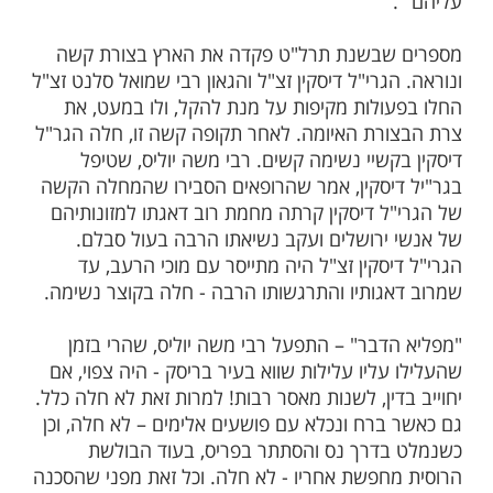
ות עוד תוכן חדש ומפתיע! התחברו לכל
מות שלנו בתהילים
בלחיצה כאן >>>​
בוע נכתב על משה רבינו "ויצא אל אחיו, וירא
 מסביר רש"י: "נתן עיניו וליבו להיות מיצר
שבשנת תרל"ט פקדה את הארץ בצורת קשה
גרי"ל דיסקין זצ"ל והגאון רבי שמואל סלנט זצ"ל
ולות מקיפות על מנת להקל, ולו במעט, את
רת האיומה. לאחר תקופה קשה זו, חלה הגר"ל
קשיי נשימה קשים. רבי משה יוליס, שטיפל
יסקין, אמר שהרופאים הסבירו שהמחלה הקשה