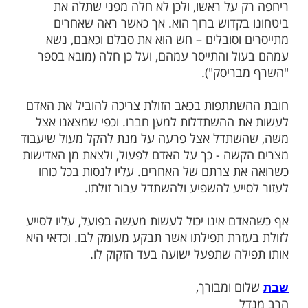
ל דיסקין קרתה מחמת רוב דאגתו למזונותיהם
ירושלים ועקב נשיאתו הרבה בעול סבלם.
סקין זצ"ל היה מתייסר עם מוכי הרעב, עד
גותיו והתרגשותו הרבה - חלה בקוצר נשימה.
דבר" – התפעל רבי משה יוליס, שהרי בזמן
ליו עלילות שווא בעיר בריסק - היה צפוי, אם
ין, לשנות מאסר רבות! למרות זאת לא חלה כלל.
ברח ונכלא עם פושעים אלימים – לא חלה, וכן
דרך נס והסתתר בפריס, בעוד הבולשת
חפשת אחריו - לא חלה. וכל זאת מפני שהסכנה
 על ראשו, ולכן לא חלה מפני שתלה את
בקדוש ברוך הוא. אך כאשר ראה שאחרים
 וסובלים – חש הוא את סבלם וכאבם, נשא
ל והתייסר עמהם, ועל כן חלה (מובא בספר