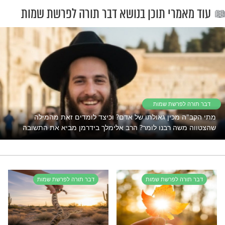
א מקבלים פרק
לווטסאפ?
תהילים יומי
עכשיו בהקלקה קטנה ופשוטה אל
ומרי התהילים הגדולה בעולם, ותזכו
לק מתפילת הרבים, ביחד עם יותר
ת מהירה -
s://chat.whatsapp.com/6amost1KZWcEkUz
ב, אנא הפיצו הלאה, על מנת שנוכל
את המשפחה בעוד יהודים יקרים
לדברי תורה יש כח לפעול ישועות?
נסו את זה