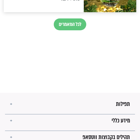
הרב שמואל אליהו: זה המפתח
לגאולה
זהו החוק הקוסמי שמחייב את
חורבנה של איראן לפי ספר
הזוהר הקדוש
בנו של הבבא סאלי: "אלו
השניות האחרונות לפני מלחמה
עולמית"