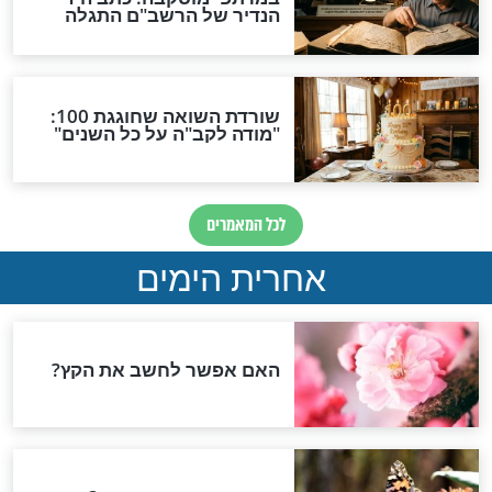
על רבי שמעון ול"ג
מה המשמעות של ל"ג
בעומר?
ל"ג בעומר
 עולים למירון,
זהירות ואחריות: ככה תעברו
שימו לב ל-3 הדברים שמציין
את ל"ג בעומר בשלום וללא
 הרב הראשי
פגיעות רפואיות