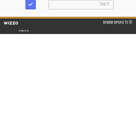
"לא להתייאש חס ושלום, גם
אם הזיווג עוד לא מגיע"
לכל המאמרים
סגולות לשמירה והגנה
פסוקים סגוליים לשמירה
בדרכים