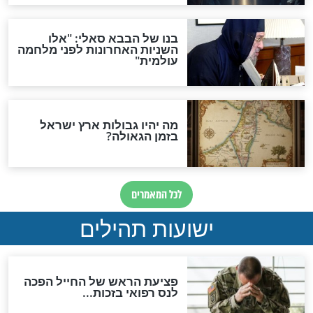
לכל המאמרים
ות להמתקת הדינים וביטול
גזרות
סגולת ע"ב שמות הקודש