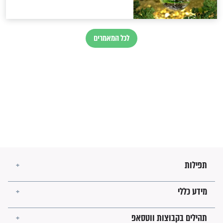
בנו של הבבא סאלי: "אלו
השניות האחרונות לפני מלחמה
עולמית"
מה יהיו גבולות ארץ ישראל
בזמן הגאולה?
לכל המאמרים
ישועות תהילים