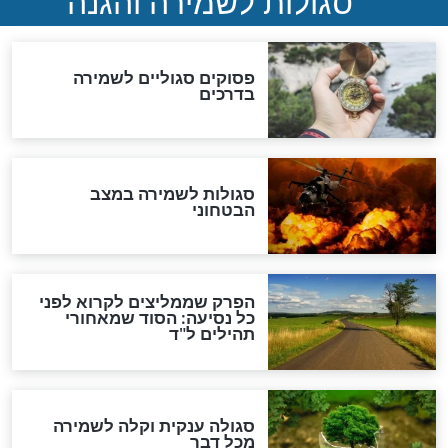
לכל המאמרים
מיסטיקה וקבלה
הרב שמואל אליהו: זה המפתח
לגאולה
זהו החוק הקוסמי שמחייב את
חורבנה של איראן לפי ספר
הזוהר הקדוש