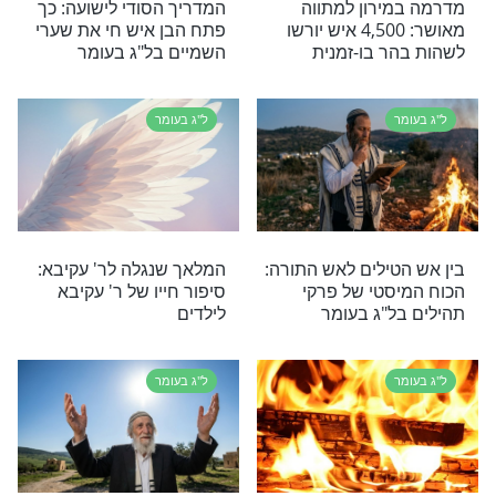
שב"י? 3 תפילות עוצמתיות
שנפל קומה 100?
ל"ג בעומר
 לקריאה בל''ג
הנס הגלוי של ל"ג בעומר: כך
עים מתוך הזוהר
ניצל האברך שטבע בחובות
הגירסה הקצרה
בזכות ר' שמעון בר יוחאי
ל"ג בעומר