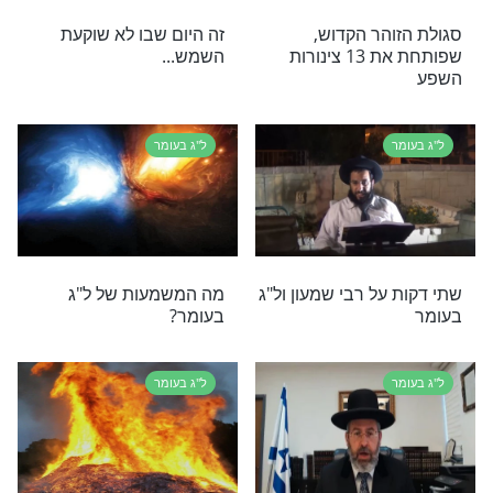
ירון למתווה
המדריך הסודי לישועה: כך
מאושר: 4,500 איש יורשו
פתח הבן איש חי את שערי
 בו-זמנית
השמיים בל"ג בעומר
ל"ג בעומר
ילים לאש התורה:
המלאך שנגלה לר' עקיבא:
סטי של פרקי
סיפור חייו של ר' עקיבא