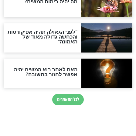
חדשות יהדות
הותר לפרסום: לוחמי מילואים
נהרגו בדרום לבנון
ההסכם החשאי של טראמפ
ואיראן: בלי שקיפות ועם הרבה
סימני שאלה
המסמך האבוד שנחשף
במרתפי מוסקבה: כתב היד