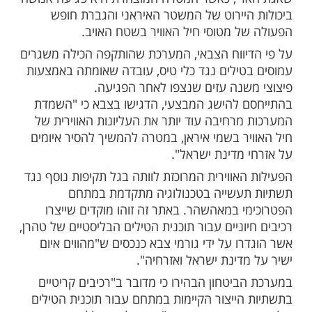
ות עוד תוכן חדש ומפתיע! התחברו לכל
מות שלנו בתהילים
בלחיצה כאן >>>​
היום (שני) תיעוד ויזואלי ראשון מפעילות חיל
שמי איראן, המציג השמדה ממוקדת של מערכת
ירית. התקיפה בוצעה כחלק מהרחבת מבצע
י, כאשר המטרה המוצהרת היא פגיעה אנושה
היירוט של המשטר האיראני והגברת חופש
ל מטוסי חיל האוויר בשטח האויב.
יווח הצבאי, המערכת שהותקפה הכילה משגרים
טילים נגד כלי טיס, עובדה שאומתה באמצעות
שנה עזים שנצפו לאחר הפגיעה.
 להישג המבצעי, הדגישו בצבא כי "השמדת
מרחיבה עוד יותר את העליונות האווירית של