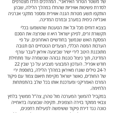
יר בשמי איראן, במטרה להמשיך להסיר איומים
 מדינת ישראל".
האווירית המרוכזת לוותה בגל תקיפות נוסף נגד
עשייה בטכנולוגיה מתקדמת במתחם
י במאהשהר. באתר זה זוהו מוקדים שייצרו
וניים עבור תוכנית הטילים הבליסטיים של טהרן,
ו על ידי גורמי צבא כנכסים ש"מהווים איום
מדינת ישראל ואזרחיה".
ביטחון הבהירו כי מדובר ב"רכיבים קריטיים
הייצור הקיימות במתחם עבור תוכנית הטילים
הטרור האיראני". המהלכים הללו מצטרפים
יטות אוויריות שהחלו במהלך הלילה, שבהן
שע מטרות הגנה אווירית ומספר מתקני אנרגיה
כימית במערב ובמרכז המדינה.