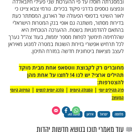
ים מכל וכל את הטענות שהושמעו בכלי
רים, לפיהן ישראל היא זו שפרצה את הסכם
ש שנמשך בחודשיים האחרונים. על פי
מטה הכללי, הצעדים הנוכחיים הם תגובה
היטב לירי ישיר שביצעה איראן לעבר עורף
תוך ניצול כוננות גבוהה שנשמרה עוד מתחילת
חודש אפריל. העדכון המבצעי מצביע על כך שבין 22
 טילים שוגרו מאיראן במהלך הלילה, בתוספת ירי
ים, כאשר ישראל מקיימת תיאום צמוד עם פיקוד
מריקני ומעדכנת אותו בכל שלב בהתפתחות
המשך המערכה מול טהרן, צה"ל ממשיך בלחץ
קד בזירה הצפונית. תקיפה שבוצעה בדאחייה
ד דירת פיקוד ששימשה לפעילות רחפנים,