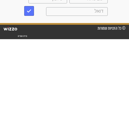
זקוק לתפילות": סיפור ישועה
מדהים בזכות התפילות מדי יום
"אשמח שתודיעו למתפללים
עלינו שהקב"ה שמע לתפילות
וחתמתי על חוזה עבודה אחרי
שנתיים של חיפוש!"
"לא להתייאש חס ושלום, גם
אם הזיווג עוד לא מגיע"
לכל המאמרים