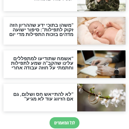
ות להמתקת הדינים וביטול
גזרות
סגולת ע"ב שמות הקודש
תפילה סגולית להמתקת
הדינים