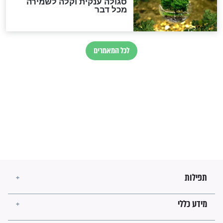
הרב שמואל אליהו: זה המפתח
לגאולה
זהו החוק הקוסמי שמחייב את
חורבנה של איראן לפי ספר
הזוהר הקדוש
בנו של הבבא סאלי: "אלו
השניות האחרונות לפני מלחמה
עולמית"