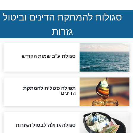
ההסכם החשאי של טראמפ
ואיראן: בלי שקיפות ועם הרבה
סימני שאלה
המסמך האבוד שנחשף
במרתפי מוסקבה: כתב היד
הנדיר של הרשב"ם התגלה
שורדת השואה שחוגגת 100:
"מודה לקב"ה על כל השנים"