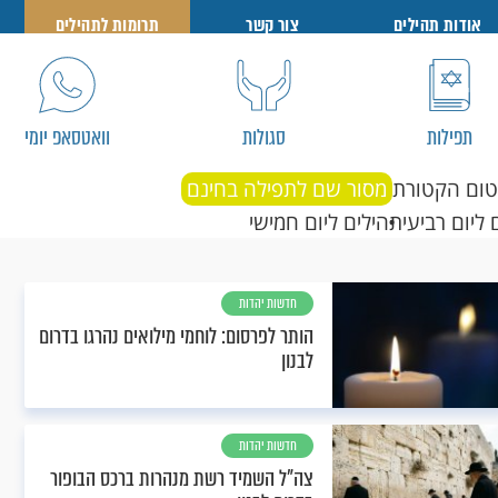
אודות תהילים
צור קשר
תרומות לתהילים
תפילות
סגולות
וואטסאפ יומי
טום הקטורת
מסור שם לתפילה בחינם
 ליום רביעי
תהילים ליום חמישי
חדשות יהדות
הותר לפרסום: לוחמי מילואים נהרגו בדרום
לבנון
חדשות יהדות
צה"ל השמיד רשת מנהרות ברכס הבופור