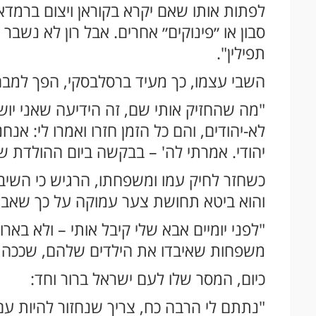
לפתות אותו שאם יקרא בקוראן ויצום ברמדאן 
סבון או ״פינוקים״ אחרים. אבל רון לא נשבר
תפילין".
השבי עצמו, כך מעיד ברסלבסקי, הפך למבח
"מה שהחזיק אותי שם, זה הידיעה שאני יושב
לא-יהודים, והם כל הזמן חזרו ואמרו לי: אנ
יהודי. אמרתי לה' – בבקשה ביום ההולדת של
כשחזר לחיק עמו ומשפחתו, הרגיש כי השיב
והוא ביטא תחושת צער עמוקה על כך שאבות
"לפני יומיים אבא שלי קיבל אותי – ולא בארו
משפחות שאיבדו את הילדים שלהם, שככה ה
כיום, המסר שלו לעם ישראל ברור וחד:
"נתתם לי הרבה כח, צריך שנחזור להיות ע