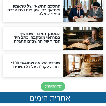
החג שלכם
פסח
ם בדיקת חמץ
סדר בדיקת חמץ - נוסח
סח חל בשבת?
ספרד
פסח