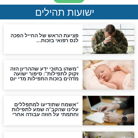
לכל המאמרים
ות להמתקת הדינים וביטול
גזרות
סגולת ע"ב שמות הקודש