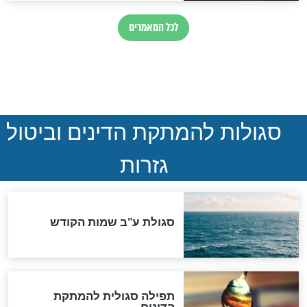
חדשות יהדות
הותר לפרסום: לוחמי מילואים
נהרגו בדרום לבנון
ההסכם החשאי של טראמפ
ואיראן: בלי שקיפות ועם הרבה
סימני שאלה
המסמך האבוד שנחשף
במרתפי מוסקבה: כתב היד
הנדיר של הרשב"ם התגלה