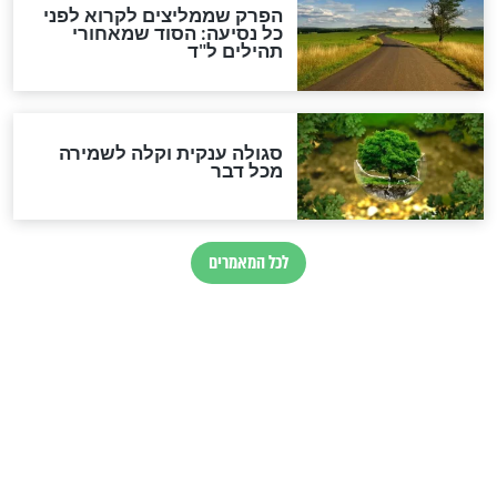
לכל המאמרים
מיסטיקה וקבלה
הרב שמואל אליהו: זה המפתח
לגאולה
זהו החוק הקוסמי שמחייב את
חורבנה של איראן לפי ספר
הזוהר הקדוש