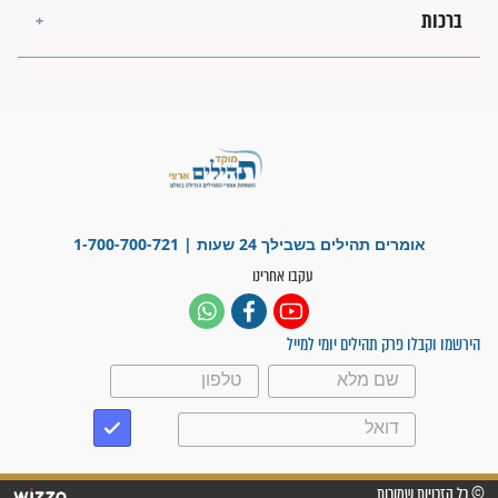
"משהו בתוכי ידע שההריון הזה
זקוק לתפילות": סיפור ישועה
מדהים בזכות התפילות מדי יום
"אשמח שתודיעו למתפללים
עלינו שהקב"ה שמע לתפילות
וחתמתי על חוזה עבודה אחרי
שנתיים של חיפוש!"
"לא להתייאש חס ושלום, גם
אם הזיווג עוד לא מגיע"