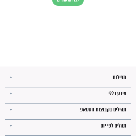
עולמית"
מה יהיו גבולות ארץ ישראל
בזמן הגאולה?
לכל המאמרים
ישועות תהילים
פציעת הראש של החייל הפכה
לנס רפואי בזכות...