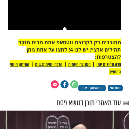
This is a modal window.
יתן לטעון את המדיה, או מכיוון שהרשת או
רת כשלו או מכיוון שהפורמט אינו נתמך.
 רק לקבוצת ווטסאפ אחת מבית מוקד
תהילים ארצי? יש לנו 4! לחצו על אחת מהן