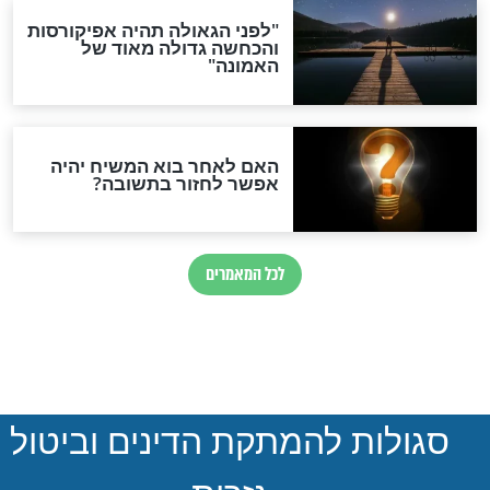
הותר לפרסום: לוחמי מילואים
נהרגו בדרום לבנון
ההסכם החשאי של טראמפ
ואיראן: בלי שקיפות ועם הרבה
סימני שאלה
המסמך האבוד שנחשף
במרתפי מוסקבה: כתב היד
הנדיר של הרשב"ם התגלה