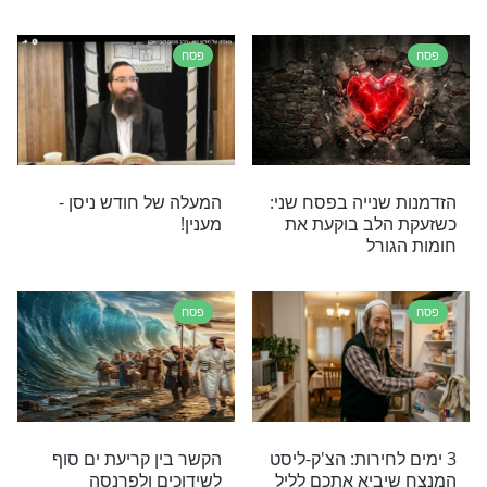
פסח
ם קלים, טעימים
סדר פסח - ליל הסדר חלק
חיסול החמץ לפני
א’
פסח