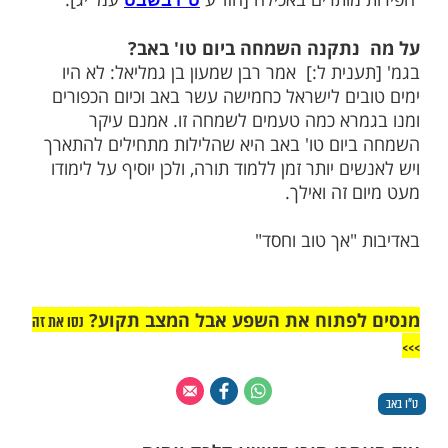
ין הלכתי שייך לט"ו באב?
יעה קודם ט"ז באב שיש ארבעים וארבעה יום
שנה נחשבים ארבעים וארבעה ימים אלה
מה לעניין פירות ערלה, ולכן מונה להם עוד
לבד, ובט"ו בשבט של השנה שלאחר מכן
ותרים באכילה [חזו"ע
עמ' יג].
ט"ו בשבט
תקנה השמחה ביום טו' באב?
ית ל:] אמר רבן שמעון בן גמליאל: לא היו
ים לישראל כחמישה עשר באב וכיום הכפורים
רא כמה טעמים לשמחה זו. אמנם עיקר
ום טו' באב היא שהלילות מתחילים להתארך
ם יותר זמן ללמוד תורה, ולכן יוסיף על לימודו