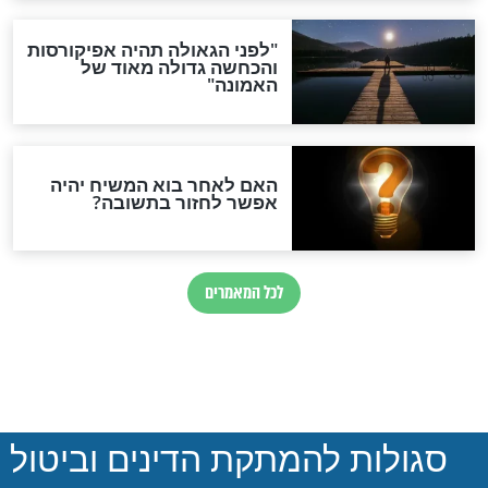
הותר לפרסום: לוחמי מילואים
נהרגו בדרום לבנון
ההסכם החשאי של טראמפ
ואיראן: בלי שקיפות ועם הרבה
סימני שאלה
המסמך האבוד שנחשף
במרתפי מוסקבה: כתב היד
הנדיר של הרשב"ם התגלה