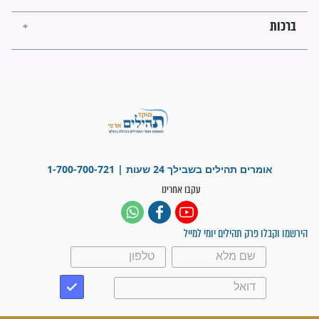
לנס רפואי בזכות...
"משהו בתוכי ידע שההריון הזה
זקוק לתפילות": סיפור ישועה
מדהים בזכות התפילות מדי יום
"אשמח שתודיעו למתפללים
עלינו שהקב"ה שמע לתפילות
וחתמתי על חוזה עבודה אחרי
שנתיים של חיפוש!"
"לא להתייאש חס ושלום, גם
אם הזיווג עוד לא מגיע"