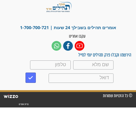
"משהו בתוכי ידע שההריון הזה
זקוק לתפילות": סיפור ישועה
מדהים בזכות התפילות מדי יום
"אשמח שתודיעו למתפללים
עלינו שהקב"ה שמע לתפילות
וחתמתי על חוזה עבודה אחרי
שנתיים של חיפוש!"
"לא להתייאש חס ושלום, גם
אם הזיווג עוד לא מגיע"