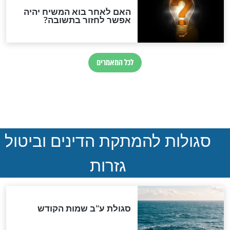
נהרגו בדרום לבנון
ההסכם החשאי של טראמפ
ואיראן: בלי שקיפות ועם הרבה
סימני שאלה
המסמך האבוד שנחשף
במרתפי מוסקבה: כתב היד
הנדיר של הרשב"ם התגלה
שורדת השואה שחוגגת 100: