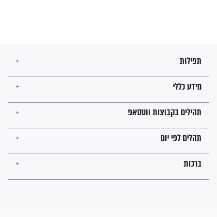
מה יהיו גבולות ארץ ישראל
בזמן הגאולה?
לכל המאמרים
ישועות תהילים
פציעת הראש של החייל הפכה
לנס רפואי בזכות...