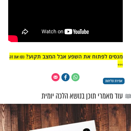
"אך טוב וחסד"
חות - צפו: