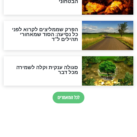
הרב שמואל אליהו: זה המפתח
לגאולה
זהו החוק הקוסמי שמחייב את
חורבנה של איראן לפי ספר
הזוהר הקדוש
בנו של הבבא סאלי: "אלו
השניות האחרונות לפני מלחמה
עולמית"