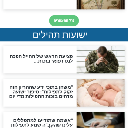
ות להמתקת הדינים וביטול
גזרות
סגולת ע"ב שמות הקודש
תפילה סגולית להמתקת
הדינים