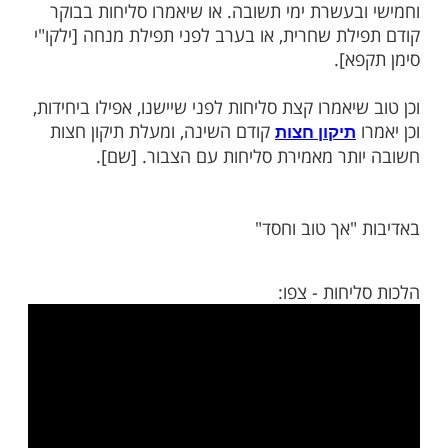
מות שלנו בתהילים
בלחיצה כאן >>>​
אלול
פועלים שכירים, כיצד ינהגו בעניין אמירת
חורי ישיבה, פקידים ופועלים שכירים, שאם
ום לסליחות לא יוכלו לעשות מלאכתם באמונה,
ימנע מלקום לסליחות, וישכימו לפרקים בשני
בעשרת ימי תשובה. או שיאמרו סליחות בבוקר
לת שחרית, או בערב לפני תפילת מנחה [ילקו"י
א].
יאמרו קצת סליחות לפני שיישנו, אפילו ביחידות,
קודם השינה, ומעלת תיקון חצות
תיקון חצות
תר מאמירת סליחות עם הצבור. [שם].