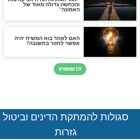
ההסכם החשאי של טראמפ
ואיראן: בלי שקיפות ועם הרבה
סימני שאלה
המסמך האבוד שנחשף
במרתפי מוסקבה: כתב היד
הנדיר של הרשב"ם התגלה
שורדת השואה שחוגגת 100:
"מודה לקב"ה על כל השנים"
"נביא בעיר": מכירת המחלה