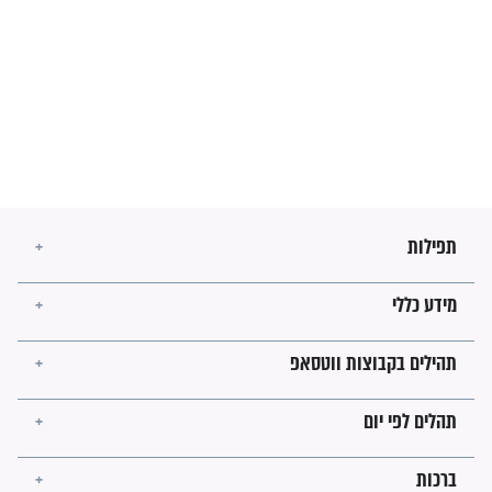
מה יהיו גבולות ארץ ישראל
בזמן הגאולה?
לכל המאמרים
ישועות תהילים
פציעת הראש של החייל הפכה
לנס רפואי בזכות...