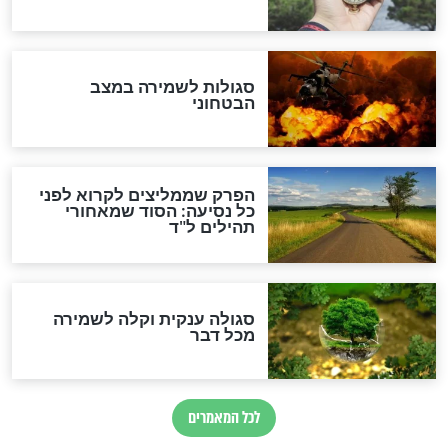
מיסטיקה וקבלה
הרב שמואל אליהו: זה המפתח
לגאולה
זהו החוק הקוסמי שמחייב את
חורבנה של איראן לפי ספר
הזוהר הקדוש
בנו של הבבא סאלי: "אלו
השניות האחרונות לפני מלחמה
עולמית"