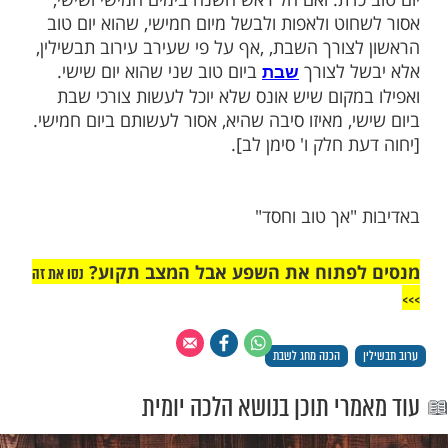
השנה
ש השנה ביום חמישי ושישי והניח עירוב
 האם רשאי להכין צרכיו מיום חמישי
כל אחד מישראל להניח עירוב תבשילין מערב
כדת. ואם חל ראש השנה בימים חמישי ושישי,
וט ולאפות ולבשל מיום חמישי, שהוא יום טוב
צורך השבת, ,אף על פי שעירב עירוב תבשילין,
 לצורך
ביום טוב שני שהוא יום שישי.
שבת
מקום שיש אונס שלא יוכל לעשות צורכי שבת
, מאיזו סיבה שהיא, אסור לעשותם ביום חמישי.
 חלק ו' סימן לב].