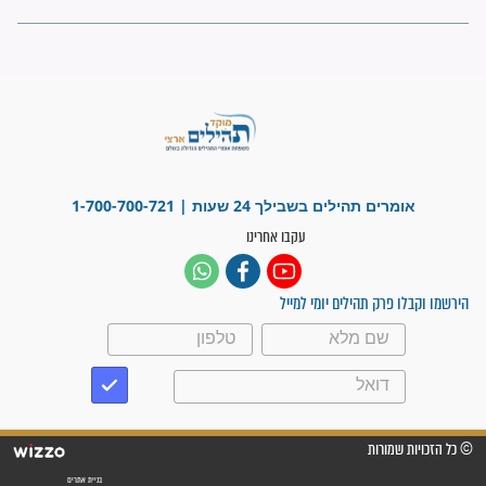
"משהו בתוכי ידע שההריון הזה
זקוק לתפילות": סיפור ישועה
מדהים בזכות התפילות מדי יום
"אשמח שתודיעו למתפללים
עלינו שהקב"ה שמע לתפילות
וחתמתי על חוזה עבודה אחרי
שנתיים של חיפוש!"
"לא להתייאש חס ושלום, גם
אם הזיווג עוד לא מגיע"